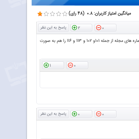
میانگین امتیاز کاربران: 0.8 (48 رای)
2
0
با سلام و عرض احترام سپاس فراوان از اینکه فایل پی دی اف مجلات رشد آموزش شیمی را در اختیار دوستداران قرار داده اید لطفا بعضی از شماره های مجله از جمله 101و 102 و 113 و 116 را هم به صورت
1
0
0
0