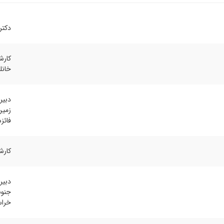
دکتر
کارش
خانل
دبیر
زمین
فائزه
کارش
دبیر
جنوب
خراس