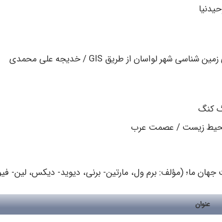
حیدنیا
 شهر لواسان از طریق GIS / خدیجه علی ‌محمدی
گ ‌کنگ
محیط ‌زیست / عصمت عرب
 جهان ما؛ (مؤلف: برم ول، مارتین- برنی، دیوید- دیکس، لین- فیو،
عنوان