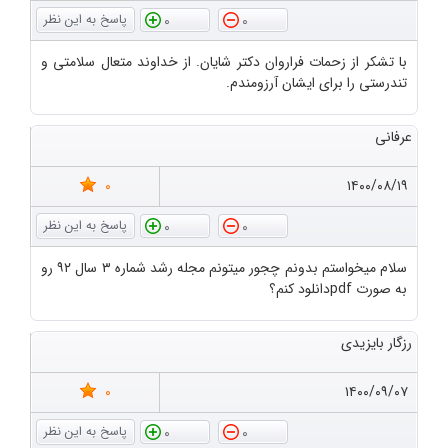
0
0
با تشکر از زحمات فراروان دکتر شایان. از خداوند متعال سلامتی و
تندرستی را برای ایشان آرزومندم.
عرفانی
0
۱۴۰۰/۰۸/۱۹
0
0
سلام میخواستم بدونم چجور میتونم مجله رشد شماره ۳ سال ۹۲ رو
به صورت pdfدانلود کنم؟
رزگار بایزیدی
0
۱۴۰۰/۰۹/۰۷
0
0