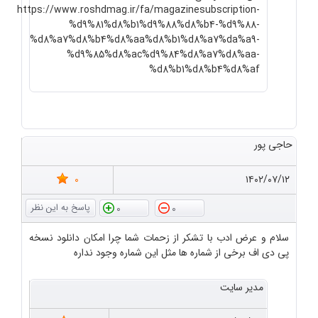
https://www.roshdmag.ir/fa/magazinesubscription-
%d9%81%d8%b1%d9%88%d8%b4-%d9%88-
%d8%a7%d8%b4%d8%aa%d8%b1%d8%a7%da%a9-
%d9%85%d8%ac%d9%84%d8%a7%d8%aa-
%d8%b1%d8%b4%d8%af
حاجی پور
0
۱۴۰۲/۰۷/۱۲
0
0
سلام و عرض ادب با تشکر از زحمات شما چرا امکان دانلود نسخه
پی دی اف برخی از شماره ها مثل این شماره وجود نداره
مدیر سایت