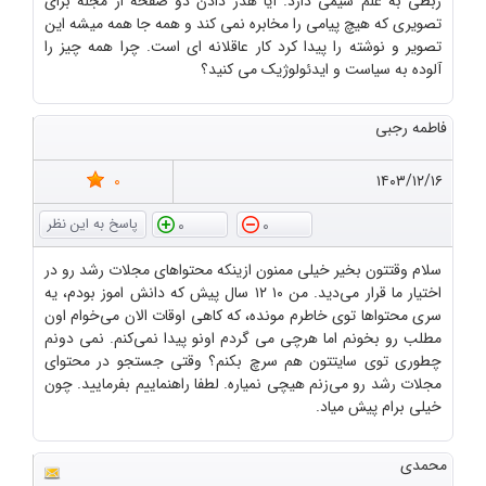
ربطی به علم شیمی دارد. آیا هدر دادن دو صفحه از مجله برای
تصویری که هیچ پیامی را مخابره نمی کند و همه جا همه میشه این
تصویر و نوشته را پیدا کرد کار عاقلانه ای است. چرا همه چیز را
آلوده به سیاست و ایدئولوژیک می کنید؟
فاطمه رجبی
0
۱۴۰۳/۱۲/۱۶
0
0
سلام وقتتون بخیر خیلی ممنون ازینکه محتواهای مجلات رشد رو در
اختیار ما قرار می‌دید. من ۱۰ ۱۲ سال پیش که دانش اموز بودم، یه
سری محتواها توی خاطرم مونده، که کاهی اوقات الان می‌خوام اون
مطلب رو بخونم اما هرچی می گردم اونو پیدا نمی‌کنم. نمی دونم
چطوری توی سایتتون هم سرچ بکنم؟ وقتی جستجو در محتوای
مجلات رشد رو می‌زنم هیچی نمیاره. لطفا راهنماییم بفرمایید. چون
خیلی برام پیش میاد.
محمدی