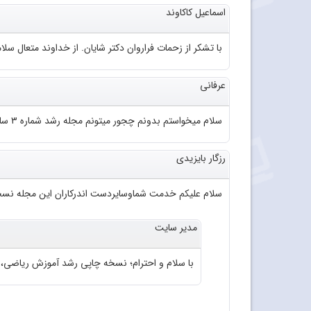
اسماعیل کاکاوند
با تشکر از زحمات فراروان دکتر شایان. از خداوند متعال سلا
عرفانی
سلام میخواستم بدونم چجور میتونم مجله رشد شماره ۳ سال ۹۲ رو به صورت pdfدانلود کنم؟
رزگار بایزیدی
سلام علیکم خدمت شماوسایردست اندرکاران این مجله نسخ
مدیر سایت
با سلام و احترام؛ نسخه چاپی رشد آموزش ریاضی، شماره ۷۱. سال ۱۳۸۲ موجود 