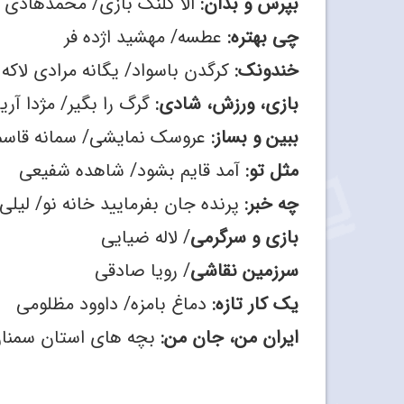
بپرس و بدان:
الا کلنگ بازی/ محمدهادی ن
چی بهتره:
عطسه/ مهشید اژده فر
خندونک:
کرگدن باسواد/ یگانه مرادی لاکه
بازی، ورزش، شادی:
گرگ را بگیر/ مژدا آری
ببین و بساز:
عروسک نمایشی/ سمانه قاس
مثل تو:
آمد قایم بشود/ شاهده شفیعی
چه خبر:
پرنده جان بفرمایید خانه نو/ لیلی
بازی و سرگرمی
/ لاله ضیایی
سرزمین نقاشی
/ رویا صادقی
یک کار تازه:
دماغ بامزه/ داوود مظلومی
ایران من، جان من:
بچه های استان سمنان