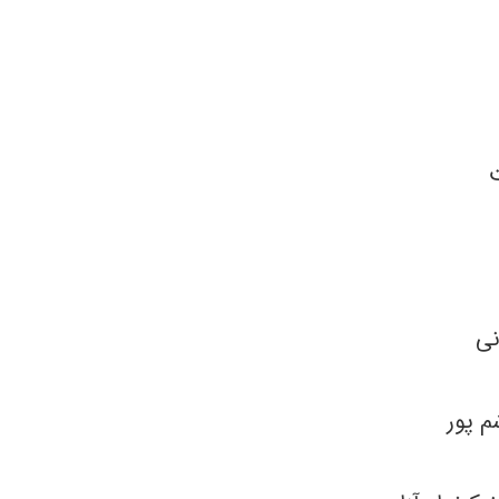
نی
م پور