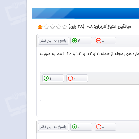
میانگین امتیاز کاربران: 0.8 (48 رای)
2
0
با سلام و عرض احترام سپاس فراوان از اینکه فایل پی دی اف مجلات رشد آموزش شیمی را در اختیار دوستداران قرار داده اید لطفا بعضی از شماره های مجله از جمله 101و 102 و 113 و 116 را هم به صورت
1
0
0
0