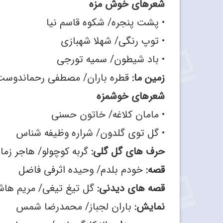
شعرهای خوش‌ مزه
• پشت پنجره/ شکوه قاسم نیا
• توپ رنگی/ شهلا شهبازی
• باد شیطون/ سمیه تورجی
زمین ما:
قطره باران/ مصطفی رحماندوست
شعرهای خوشمزه
• مامان کلاغه/ خاتون حسنی
• گل توی گلدون/ شراره وظیفه شناس
حرف های گل گلی:
گربه کوچولو/ هاجر زما
قصه:
خودم بلدم/ وحیده اثرفی فاضل
قصه های دیدنی:
گل تیغ تیغی/ مریم هاش
نمایش:
باران لجباز/ محمدرضا شمس