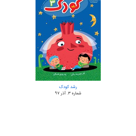
رشد کودک
شماره ۳. آذر ۹۷