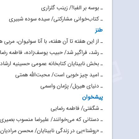
ـ بوسه بر الفبا!/ زینب گلزاری
ـ کتاب‌خوانی مشارکتی/ سیده‌ سوده شبیری
طنز
ـ از این هفته تا آن هفته، با آنا سولیوان، مربی ه
ـ رشد، فراگیر شد/ حبیب‌ یوسف‌زاده، فاطمه رضا
ـ بخش نابینایان کتابخانه عمومی حسینیه ارشاد/
ـ امید چیز خوبی است/ محبت‌الله همتی
ـ دنیای هیربل/ پژمان واسمی
پیشخوان
ـ شگفتی/ فاطمه رضایی
ـ دستانی که می‌خوانند/ علیرضا منسوب بصیری
ـ «روشنا»یی در زندگی نابینایان/ محسن مرادیان