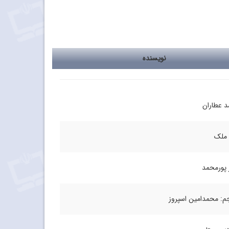
نویسنده
‌ عطاران
 ملک
ز پورمحمد
م: محمدامین اسپروز