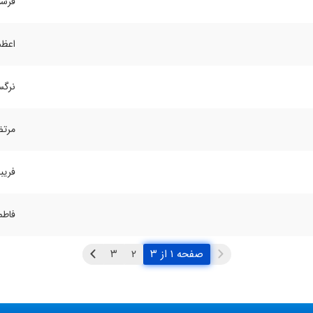
فرشت
اعظم
نرگس
مرتض
فریبا
فاطم
صفحه ۱ از ۳