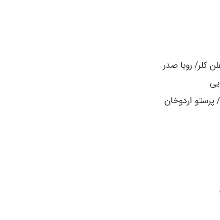
لن کلر/ رویا صدر
یی
 پرستو اردوخان