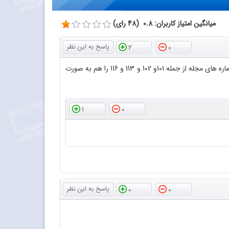
میانگین امتیاز کاربران: 0.8 (48 رای)
2
0
با سلام و عرض احترام سپاس فراوان از اینکه فایل پی دی اف مجلات رشد آموزش شیمی را در اختیار دوستداران قرار داده اید لطفا بعضی از شماره های مجله از جمله 101و 102 و 113 و 116 را هم به صورت
1
0
0
0