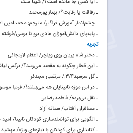
ـ آیا کسی جا مانده است؟/ شیبا ملک
ـ رفاقت یا رقابت؟/ بهناز پورمحمد
ـ چشم‌انداز آموزش فراگیر/ مترجم: محمدامین اس
ـ پابه‌پای دانش‌آموزان عادی برو تا برسی/فرشته 
تجربه
ـ دختر شاه ‌پریان روی ویلچر/ اعظم لاریجانی
ـ این قطار چگونه به مقصد می‌رسد؟/ نرگس لیا
ـ گل سرسبد۳/۴!/ مرتضی مجدفر
ـ در این موزه نابینایان هم می‌بینند!/ فریبا موسو
ـ نقل بی‌پرده/ فاطمه رضایی
ـ مسافران آفتاب/ سمانه آزاد
ـ الگویی برای توانمند‌سازی کودکان نابینا/ امید
ـ کتابداری برای کودکان با نیازهای ویژه/ مهشید