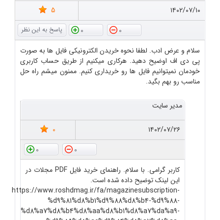
5
۱۴۰۲/۰۷/۱۰
0
0
سلام و عرض ادب. لطفا نحوه خریدن الکترونیکی فایل ها به صورت
پی دی اف اوضیح دهید. هرکاری میکنیم از طریق حساب کاربری
خودمان نمیتوانیم فایل ها رو خریداری کنیم. ممنون میشم راه حل
مناسب رو بهم بگید.
مدیر سایت
0
۱۴۰۲/۰۷/۲۶
0
0
کاربر گرامی. با سلام. راهنمای خرید فایل PDF مجلات در
این لینک توضیح داده شده است.
https://www.roshdmag.ir/fa/magazinesubscription-
%d9%81%d8%b1%d9%88%d8%b4-%d9%88-
%d8%a7%d8%b4%d8%aa%d8%b1%d8%a7%da%a9-