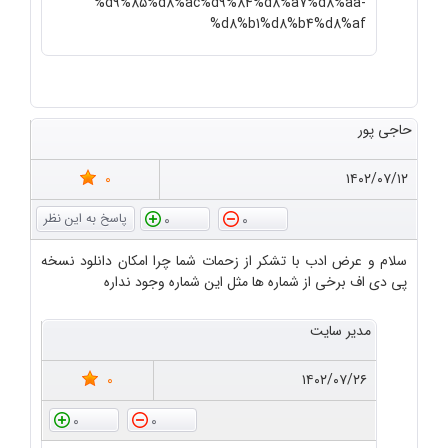
%d9%85%d8%ac%d9%84%d8%a7%d8%aa-
%d8%b1%d8%b4%d8%af
حاجی پور
0
۱۴۰۲/۰۷/۱۲
0
0
سلام و عرض ادب با تشکر از زحمات شما چرا امکان دانلود نسخه
پی دی اف برخی از شماره ها مثل این شماره وجود نداره
مدیر سایت
0
۱۴۰۲/۰۷/۲۶
0
0