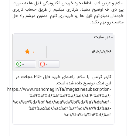
سلام و عرض ادب. لطفا نحوه خریدن الکترونیکی فایل ها به صورت
پی دی اف اوضیح دهید. هرکاری میکنیم از طریق حساب کاربری
خودمان نمیتوانیم فایل ها رو خریداری کنیم. ممنون میشم راه حل
مناسب رو بهم بگید.
مدیر سایت
0
۱۴۰۲/۰۷/۲۶
0
0
کاربر گرامی. با سلام. راهنمای خرید فایل PDF مجلات در
این لینک توضیح داده شده است.
https://www.roshdmag.ir/fa/magazinesubscription-
%d9%81%d8%b1%d9%88%d8%b4-%d9%88-
%d8%a7%d8%b4%d8%aa%d8%b1%d8%a7%da%a9-
%d9%85%d8%ac%d9%84%d8%a7%d8%aa-
%d8%b1%d8%b4%d8%af