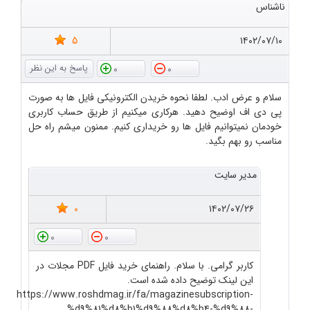
ناشناس
5
۱۴۰۲/۰۷/۱۰
0
0
سلام و عرض ادب. لطفا نحوه خریدن الکترونیکی فایل ها به صورت
پی دی اف اوضیح دهید. هرکاری میکنیم از طریق حساب کاربری
خودمان نمیتوانیم فایل ها رو خریداری کنیم. ممنون میشم راه حل
مناسب رو بهم بگید.
مدیر سایت
0
۱۴۰۲/۰۷/۲۶
0
0
کاربر گرامی. با سلام. راهنمای خرید فایل PDF مجلات در
این لینک توضیح داده شده است.
https://www.roshdmag.ir/fa/magazinesubscription-
%d9%81%d8%b1%d9%88%d8%b4-%d9%88-