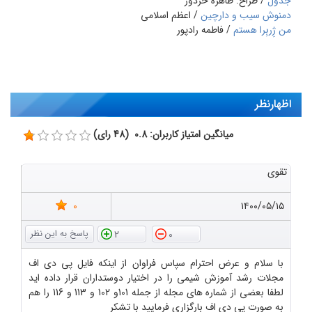
جدول
/ طراح: طاهره خردور
دمنوش سیب و دارچین
/ اعظم اسلامی
من ژِربِرا هستم
/ فاطمه رادپور
اظهارنظر
میانگین امتیاز کاربران: 0.8 (48 رای)
تقوی
0
۱۴۰۰/۰۵/۱۵
2
0
با سلام و عرض احترام سپاس فراوان از اینکه فایل پی دی اف
مجلات رشد آموزش شیمی را در اختیار دوستداران قرار داده اید
لطفا بعضی از شماره های مجله از جمله 101و 102 و 113 و 116 را هم
به صورت پی دی اف بارگزاری فرمایید با تشکر