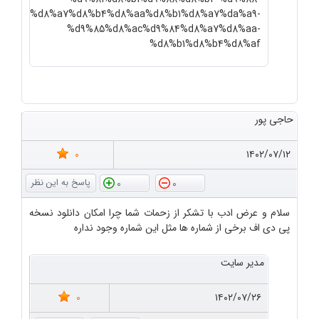
%d8%a7%d8%b4%d8%aa%d8%b1%d8%a7%da%a9-
%d9%85%d8%ac%d9%84%d8%a7%d8%aa-
%d8%b1%d8%b4%d8%af
حاجی پور
0
۱۴۰۲/۰۷/۱۲
0
0
سلام و عرض ادب با تشکر از زحمات شما چرا امکان دانلود نسخه
پی دی اف برخی از شماره ها مثل این شماره وجود نداره
مدیر سایت
0
۱۴۰۲/۰۷/۲۶