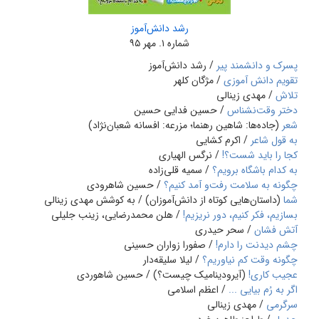
رشد دانش‌آموز
شماره ۱. مهر ۹۵
پسرک و دانشمند پیر
/ رشد دانش‌آموز
تقویم دانش آموزی
/ مژگان کلهر
تلاش
/ مهدی زینالی
دختر وقت‌نشناس
/ حسین فدایی حسین
شعر
(جاده‌ها: شاهین رهنما؛ مزرعه: افسانه شعبان‌نژاد)
به قول شاعر
/ اکرم کشایی
کجا را باید شست؟!
/ نرگس الهیاری
به کدام باشگاه برویم؟
/ سمیه قلی‌زاده
چگونه به سلامت رفت‌و آمد کنیم؟
/ حسین شاهرودی
شما
(داستان‌هایی کوتاه از دانش‌آموزان) / به کوشش مهدی زینالی
بسازیم، فکر کنیم، دور نریزیم!
/ هلن محمدرضایی، زینب جلیلی
آتش فشان
/ سحر حیدری
چشم دیدنت را دارم!
/ صفورا زواران حسینی
چگونه وقت کم نیاوریم؟
/ لیلا سلیقه‌دار
عجیب کاری!
(آیرودینامیک چیست؟) / حسین شاهوردی
اگر به رُم بیایی ...
/ اعظم اسلامی
سرگرمی
/ مهدی زینالی