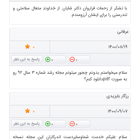
با تشکر از زحمات فراروان دکتر شایان. از خداوند متعال سلامتی و
تندرستی را برای ایشان آرزومندم.
عرفانی
0
۱۴۰۰/۰۸/۱۹
0
0
سلام میخواستم بدونم چجور میتونم مجله رشد شماره ۳ سال ۹۲ رو
به صورت pdfدانلود کنم؟
رزگار بایزیدی
0
۱۴۰۰/۰۹/۰۷
0
0
سلام علیکم خدمت شماوسایردست اندرکاران این مجله نسخه