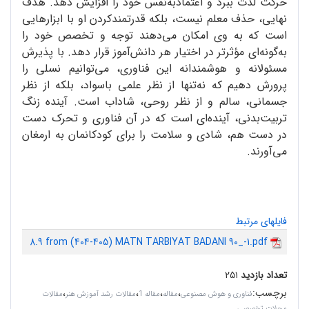
حرکت لذت ببرد و اعتمادبه‌نفس خود را افزایش دهد. هدف
نهایی، حذف معلم نیست، بلکه قدرتمندکردن او با ابزارهایی
است که به وی امکان می‌دهند توجه و تخصص خود را
به‌گونه‌ای مؤثرتر در اختیار هر دانش‌آموز قرار دهد. با پذیرش
مسئولانه و هوشمندانه این فناوری، می‌توانیم نسلی را
پرورش دهیم که نه‌تنها از نظر علمی باسواد، بلکه از نظر
جسمانی، سالم و از نظر روحی، شاداب است. آینده زنگ
تربیت‌بدنی، آینده‌ای است که در آن فناوری و تحرک دست
در دست هم، شادی و سلامت را برای کودکانمان به ارمغان
می‌آورند.
فایلهای مرتبط
8.9 from (404-405) MATN TARBIYAT BADANI 90_-1.pdf
تعداد بازدید
۲۵۱
برچسب
:
،
،
،
،
فناوری و هوش مصنوعی
مقاله
مقاله 1
مقالات رشد آموزش هنر
مقالات
مجلات تخصصی