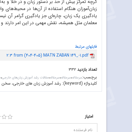
گرچه تمرکز بیش از حد بر دستور زبان و در خلأ و به
زبان‌آموزان هنگام استفاده از آن‌ها در محیط‌های و
یادگیری یک زبان، چاره‌ای جز یادگیری گرامر آن نی
معلمان مثل همیشه، نقش مهمی در این امر دارند و می‌
فایلهای مرتبط
2.3 from (404-405) MATN ZABAN 149_-1.pdf
تعداد بازدید
۳۳۲
برچسب
:
،
،
،
،
سرمقاله‌
سرمقاله
سرمقاله
مقالات رشد آموزش زبان‌های خارجی
م
کلیدواژه (keyword):
رشد آموزش زبان های خارجی، سخن سردب
امتیاز