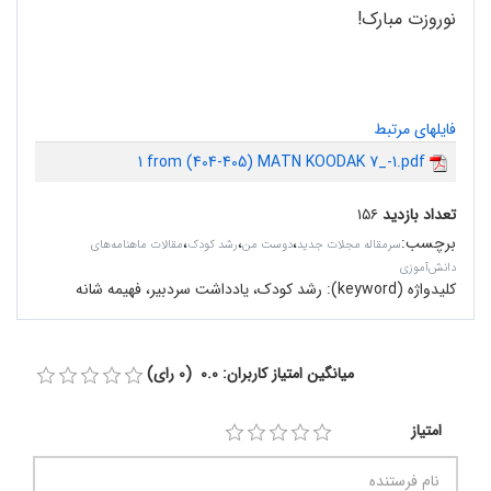
نوروزت مبارک!
فایلهای مرتبط
1 from (404-405) MATN KOODAK 7_-1.pdf
تعداد بازدید
۱۵۶
برچسب
:
،
،
،
سرمقاله مجلات جدید
دوست من
رشد کودک
مقالات ماهنامه‌های
دانش‌آموزی
کلیدواژه (keyword):
رشد کودک، یادداشت سردبیر، فهیمه شانه
میانگین امتیاز کاربران: 0.0 (0 رای)
امتیاز