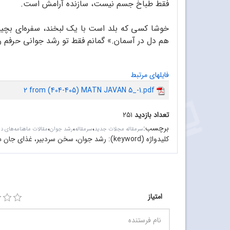
فقط طباخ جسم نیست، سازنده‌ آرامش است.
خوشا کسی که بلد است با یک لبخند، سفره‌ای بچیند
هم دل در آسمان.» گمانم فقط تو رشد جوانی حرفم ر
فایلهای مرتبط
2 from (404-405) MATN JAVAN 5_-1.pdf
تعداد بازدید
۲۵۱
برچسب
:
،
،
،
سرمقاله مجلات جدید
سرمقاله
رشد جوان
مقالات ماهنامه‌های د
کلیدواژه (keyword):
رشد جوان، سخن سردبیر، غذای جان در آ
امتیاز