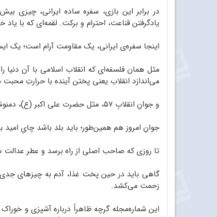
در برابر این بازی، سفره‌ ساده‌‌ ایرانی، چیزی 
یادگرفتن قناعت، احترام و برکت. لقمه‌ای که با یاد خ
اینجا سفره‌ی ایرانی، یک مقاومت آرام است؛ یک ایس
مثل همان فلسفه‌ای که انقلاب اسلامی با آن دنیا ر
می‌‌اندازد انقلاب یعنی پختن آینده با حرارتِ محبت م
و جوانِ انقلابِ ۵۷، مثل حضرت علی اکبر (ع)، دمنوش امید و ایمانِ یک نسل بود! بود تا پدرش بماند، تا عطر حقیقت ایمان در دنیا بپیچد.
جوانِ امروز هم همین‌طور؛ باید بلد باشد چایِ امید ب
تا روزی که صاحب اصلی از راه برسد و عطر عدالت
گاهی باید در حین پخت غذا، آدم به چیزهای جدی‌تر
زحمت می‌کشد.
این شماره‌مجله گرچه ظاهراً درباره‌ آشپزی و خوراک