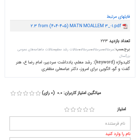
فایلهای مرتبط
2.3 from (404-405) MATN MOALLEM 3_-1.pdf
تعداد بازدید
۲۲۳
برچسب
:
،
،
،
،
سرمقاله‌
سرمقاله
سرمقاله
مقالات رشد معلم
مقالات ماهنامه‌های عمومی
بزرگسال
کلیدواژه (keyword):
رشد معلم، یادداشت سردبیر، امام رضا ع، هنر
گفت و گو، الگویی برای امروز، دکتر عباسعلى مظفرى
میانگین امتیاز کاربران: 0.0 (0 رای)
امتیاز
نام را وارد کنید