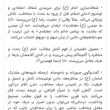
•
شفاف‌سازی: امام (ع) برای مرزبندی شفاف اعتقادی و
توضیح ادعای اسلام، قبل از ورود به بحث با مخاطب، تلاش
ویژه‌ای می‌کند. مثلاً وقتی از حضرت رضا (ع) می‌پرسند: «آیا
به عیسی (ع) معتقدید»، ایشان می‌فرمایند: «به آن عیسی
که بشارت به پیامبر خاتم داد، معتقدم.» به این ترتیب از
سوءتفاهم‌های ناشی از بیان مبهم و دوپهلو اجتناب می‌کنند.
•
حصول اطمینان از فهم کامل مطالب: امام (ع) بحث و
مناظره را گام‌به‌گام پیش می‌برند و در اثنای کلامشان بارها از
طرف مقابل می‌پرسند: «تا اینجا فهمیدی؟»
•
گفت‌وگوی صبورانه و باحوصله: ازجمله شیوه‌های مشترک
امامان (ع) در مناظره‌ها، دادن توضیحات کامل و تحمل و
ظرفیت بالا در شنیدن حرف مخاطب، حتی کلام دردآور،
است. گاهی افراد با تمرکز افراطی بر نتیجه‌ بحث، فکر
می‌کنند باید فوری مخاطب را به قبول مطلب صحیح
واداشت، درحالی‌که می‌توان بدون اصرار بر حرف خود در
مقابل مخاطب حاضر، حق را برای مخاطبان غایب که در