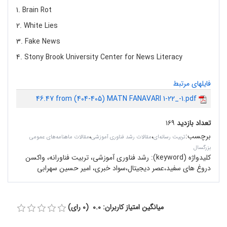
1. Brain Rot
2. White Lies
3. Fake News
4. Stony Brook University Center for News Literacy
فایلهای مرتبط
46.47 from (404-405) MATN FANAVARI 1-22_-1.pdf
تعداد بازدید
۱۶۹
برچسب
:
،
،
تربیت رسانه‌ای
مقالات رشد فناوری آموزشی
مقالات ماهنامه‌های عمومی
بزرگسال
کلیدواژه (keyword):
رشد فناوری آموزشی، تربیت فناورانه، واکسن
دروغ های سفید،عصر دیجیتال،سواد خبری، امیر حسین سهرابی
میانگین امتیاز کاربران: 0.0 (0 رای)