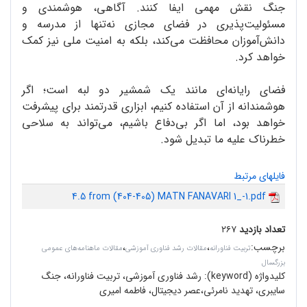
جنگ نقش مهمی ایفا کنند. آگاهی، هوشمندی و
مسئولیت‌پذیری در فضای مجازی نه‌تنها از مدرسه و
دانش‌آموزان محافظت می‌کند، بلکه به امنیت ملی نیز کمک
خواهد کرد.
فضای رایانه‌ای مانند یک شمشیر دو لبه است؛ اگر
هوشمندانه از آن استفاده کنیم، ابزاری قدرتمند برای پیشرفت
خواهد بود، اما اگر بی‌دفاع باشیم، می‌تواند به سلاحی
خطرناک علیه ما تبدیل شود.
فایلهای مرتبط
4.5 from (404-405) MATN FANAVARI 1_-1.pdf
تعداد بازدید
۲۶۷
برچسب
:
،
،
تربیت فناورانه
مقالات رشد فناوری آموزشی
مقالات ماهنامه‌های عمومی
بزرگسال
کلیدواژه (keyword):
رشد فناوری آموزشی، تربیت فناورانه، جنگ
سایبری، تهدید نامرئی،عصر دیجیتال، فاطمه امیری