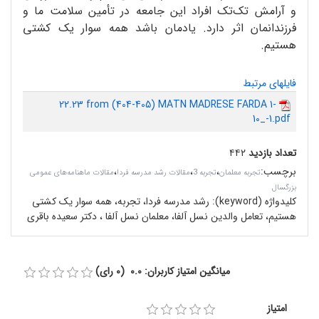
و آرامش تک‌تک افراد این جامعه در تأمین سلامت ما و
فرزندانمان اثر دارد. یادمان باشد همه سوار یک کشتی
هستیم.
فایلهای مرتبط
22.23 from (404-405) MATN MADRESE FARDA 1-
10_-1.pdf
تعداد بازدید
۴۴۲
برچسب
:
،
،
،
تجربه معلمان
تجربه 3
مقالات رشد مدرسه فردا
مقالات ماهنامه‌های عمومی
بزرگسال
کلیدواژه (keyword):
رشد مدرسه فردا، تجربه، همه سوار یک کشتی
هستیم، تعامل والدین نسل آلفا، معلمان نسل آلفا ، دکتر سعیده باقری
میانگین امتیاز کاربران: 0.0 (0 رای)
امتیاز