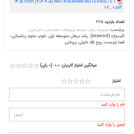
14.15 from (404-405) MATN BORHAN MOTEVASETE 1.
1-6_-1.pdf
تعداد بازدید
۳۲۵
برچسب
:
،
،
نجوم
رشد برهان متوسطه اول
مقالات ماهنامه‌های دانش‌آموزی
کلیدواژه (keyword):
رشد برهان متوسطه اول، علوم، نجوم ریاضیاتی،
فضا چیست، روح الله خلیلی بروجنی
میانگین امتیاز کاربران: 0.0 (0 رای)
امتیاز
نام را وارد کنید
ایمیل را وارد کنید