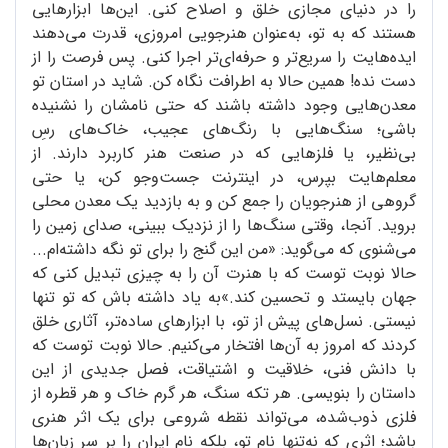
را در دنیای مجازی خلق و اصلاح کنی. این‌ها ابزارهایی
هستند که به تو، به‌عنوان هنرجویی امروزی، قدرت می‌دهند
ایده‌هایت را سریع‌تر و حرفه‌ای‌تر اجرا کنی. پس فرصت را از
دست نده! همین حالا به اطرافت نگاه کن. شاید در استان تو
معدن‌هایی وجود داشته باشند که حتی نامشان را نشنیده
باشی؛ سنگ‌هایی با رنگ‌های عجیب، خاک‌های رسِ
بی‌نظیر، یا فلزهایی که در صنعت هنر کاربرد دارند. از
معلم‌هایت بپرس، در اینترنت جست‌وجو کن، یا حتی
گروهی از هنرجویان را جمع کن و به بازدید یک معدن محلی
بروید. آنجا، وقتی سنگ‌ها را از نزدیک ببینی، صدای زمین را
می‌شنوی که می‌گوید: «من این گنج را برای تو نگه داشته‌ام...
حالا نوبت توست که با هنرت آن را به چیزی تبدیل کنی که
جهان بایستد و تحسین کند.»به یاد داشته باش که تو تنها
نیستی. نسل‌های پیش از تو، با ابزارهای ساده‌تر، آثاری خلق
کردند که امروز به آن‌ها افتخار می‌کنیم. حالا نوبت توست که
با دانش فنی، خلاقیت و اشتیاقت، فصل جدیدی از این
داستان را بنویسی. هر تکه سنگ، هر گرم خاک و هر قطره از
فلزی ذوب‌شده، می‌تواند نقطه شروعی برای یک اثر هنری
باشد؛ اثری که نه‌تنها نام تو، بلکه نام ایران را بر سر زبان‌ها