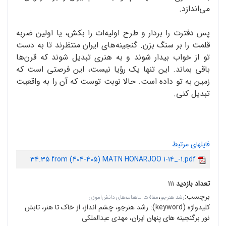
می‌اندازد.
پس دفترت را بردار و طرح اولیه‌ات را بکش، یا اولین ضربه
قلمت را بر سنگ بزن. گنجینه‌های ایران منتظرند تا به دست
تو از خواب بیدار شوند و به هنری تبدیل شوند که قرن‌ها
باقی بماند. این تنها یک رؤیا نیست، این فرصتی است که
زمین به تو داده است. حالا نوبت توست که آن را به واقعیت
تبدیل کنی.
فایلهای مرتبط
34.35 from (404-405) MATN HONARJOO 1-14_-1.pdf
تعداد بازدید
۱۱۱
برچسب
:
،
رشد هنرجو
مقالات ماهنامه‌های دانش‌آموزی
کلیدواژه (keyword):
رشد هنرجو، چشم انداز، از خاک تا هنر، تابش
نور برگنجینه های پنهان ایران، مهدی عبدالملکی