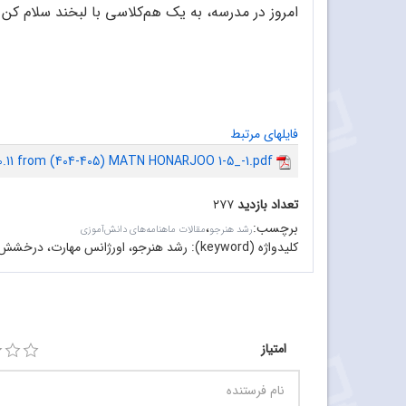
امروز در مدرسه، به یک هم‌کلاسی با لبخند سلام کن
فایلهای مرتبط
0.11 from (404-405) MATN HONARJOO 1-5_-1.pdf
تعداد بازدید
۲۷۷
برچسب
:
،
رشد هنرجو
مقالات ماهنامه‌های دانش‌آموزی
کلیدواژه (keyword):
رشد هنرجو، اورژانس مهارت، درخشش 
امتیاز