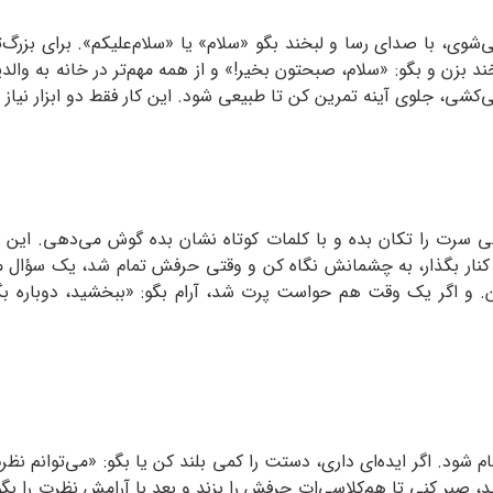
شوی، با صدای رسا و لبخند بگو «سلام» یا «سلام‌علیکم». برای بزرگ
ند بزن و بگو: «سلام، صبحتون بخیر!» و از همه مهم‌تر در خانه به وا
، جلوی آینه تمرین کن تا طبیعی شود. این کار فقط دو ابزار نیاز دا
ی سرت را تکان بده و با کلمات کوتاه نشان بده گوش می‌دهی. ای
نار بگذار، به چشمانش نگاه کن و وقتی حرفش تمام شد، یک سؤال مرتب
ن. و اگر یک وقت هم حواست پرت شد، آرام بگو: «ببخشید، دوباره بگو 
ود. اگر ایده‌ای داری، دستت را کمی بلند کن یا بگو: «می‌توانم نظرم ر
 صبر کنی تا هم‌کلاسی‌ات حرفش را بزند و بعد با آرامش نظرت را بگو