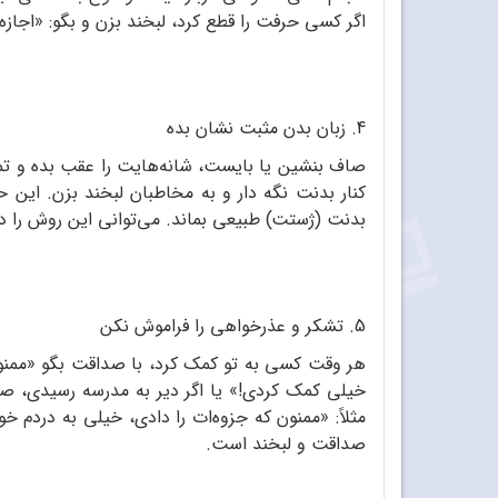
اگر کسی حرفت را قطع کرد، لبخند بزن و بگو: «اجاز
4. زبان بدن مثبت نشان بده
صاف بنشین یا بایست، شانه‌هایت را عقب بده و تماس چ
کنار بدنت نگه دار و به مخاطبان لبخند بزن. این
بدنت (ژستت) طبیعی بماند. می‌توانی این روش را در
5. تشکر و عذرخواهی را فراموش نکن
هر وقت کسی به تو کمک کرد، با صداقت بگو «ممنونم»
خیلی کمک کردی!» یا اگر دیر به مدرسه رسیدی، صا
مثلاً: «ممنون که جزوه‌ات را دادی، خیلی به دردم خ
صداقت و لبخند است.