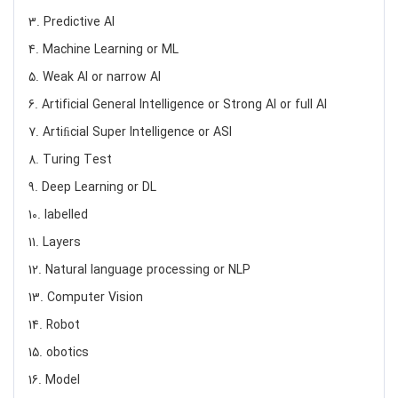
3. Predictive AI
4. Machine Learning or ML
5. Weak AI or narrow AI
6. Artificial General Intelligence or Strong AI or full AI
7. Artiﬁcial Super Intelligence or ASI
8. Turing Test
9. Deep Learning or DL
10. labelled
11. Layers
12. Natural language processing or NLP
13. Computer Vision
14. Robot
15. obotics
16. Model