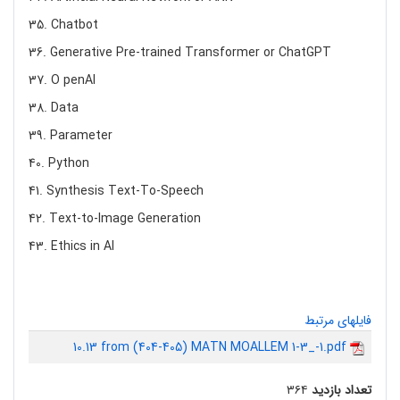
35. Chatbot
36. Generative Pre-trained Transformer or ChatGPT
37. O penAI
38. Data
39. Parameter
40. Python
41. Synthesis Text-To-Speech
42. Text-to-Image Generation
43. Ethics in AI
فایلهای مرتبط
10.13 from (404-405) MATN MOALLEM 1-3_-1.pdf
تعداد بازدید
۳۶۴