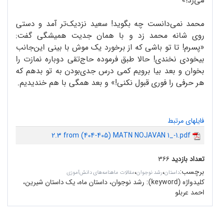
می‌زد!»
محمد نمی‌دانست چه بگوید! سعید نزدیک‌تر آمد و دستی
روی شانه محمد زد و با همان جدیت همیشگی گفت:
«پسرم! تا تو باشی که از برخورد یک موش با بینی این‌جانب
بیخودی نخندی! حالا طبق فرموده حاج‌تقی دوباره نمازت را
بخوان و بعد بیا برویم کمی درس جدی‌بودن به تو بدهم که
هر حرفی را فوری قبول نکنی!» و بعد همگی با هم خندیدیم.
فایلهای مرتبط
2.3 from (404-405) MATN NOJAVAN 1_-1.pdf
تعداد بازدید
۳۶۶
برچسب
:
،
،
داستان
رشد نوجوان
مقالات ماهنامه‌های دانش‌آموزی
کلیدواژه (keyword):
رشد نوجوان، داستان ماه، یک داستان شیرین،
احمد عربلو