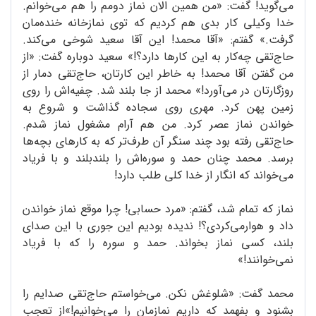
می‌گوید! گفت: «من همین الان نماز دومم را هم می‌خوانم.
خدا وکیلی کار بدی هم کردیم که توی نمازخانه خنده‌مان
گرفت.» گفتم: «آقا محمد! این آقا سعید شوخی می‌کند.
حاج‌تقی چه‌کار به این کارها دارد؟!» سعید دوباره گفت: «از
من گفتن آقا محمد! به خاطر این کارتان، حاج‌تقی دمار از
روزگارتان در می‌آورد!» محمد از جا بلند شد. چفیه‌اش را روی
زمین پهن کرد. مهری روی سجاده گذاشت و شروع به
خواندن نماز عصر کرد. من هم آرام مشغول نماز شدم.
حاج‌تقی رفته بود چند سنگر آن طرف‌تر که به کارهای بچه‌ها
برسد. محمد چنان حمد و سوره‌اش را بلند‌بلند و با فریاد
می‌خواند که انگار از خدا کلی طلب دارد!
نماز که تمام شد، گفتم: «مرد حسابی! چرا موقع نماز خواندن
داد و هوارمی‌کردی؟! ندیده بودیم این جوری با این صدای
بلند، کسی نماز بخواند. حمد و سوره را که با فریاد
نمی‌خوانند!»
محمد گفت: «شلوغش نکن. می‌خواستم حاج‌تقی صدایم را
بشنود و بفهمد که داریم نمازمان را می‌خوانیم!»از تعجب