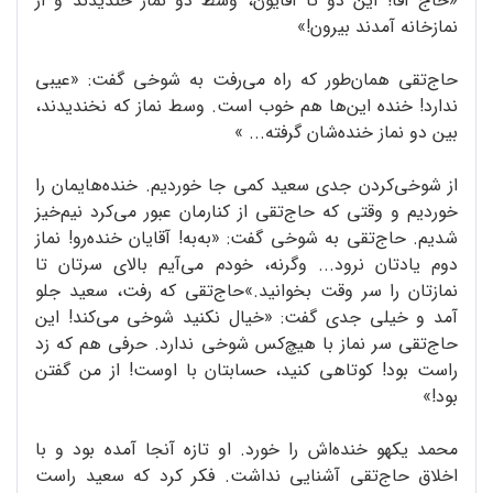
«حاج آقا! این دو تا آقایون، وسط دو نماز خندیدند و از
نمازخانه آمدند بیرون!»
حاج‌تقی همان‌طور که راه می‌رفت به شوخی گفت: «عیبی
ندارد! خنده این‌ها هم خوب است. وسط نماز که نخندیدند،
بین دو نماز خنده‌شان گرفته... »
از شوخی‌کردن جدی سعید کمی جا خوردیم. خنده‌هایمان را
خوردیم و وقتی که حاج‌تقی از کنارمان عبور می‌کرد نیم‌خیز
شدیم. حاج‌تقی به شوخی گفت: «به‌به! آقایان خنده‌رو! نماز
دوم یادتان نرود... وگرنه، خودم می‌آیم بالای سرتان تا
نمازتان را سر وقت بخوانید.»حاج‌تقی که رفت، سعید جلو
آمد و خیلی جدی گفت: «خیال نکنید شوخی می‌کند! این
حاج‌تقی سر نماز با هیچ‌کس شوخی ندارد. حرفی هم که زد
راست بود! کوتاهی کنید، حسابتان با اوست! از من گفتن
بود!»
محمد یکهو خنده‌اش را خورد. او تازه آنجا آمده بود و با
اخلاق حاج‌تقی آشنایی نداشت. فکر کرد که سعید راست