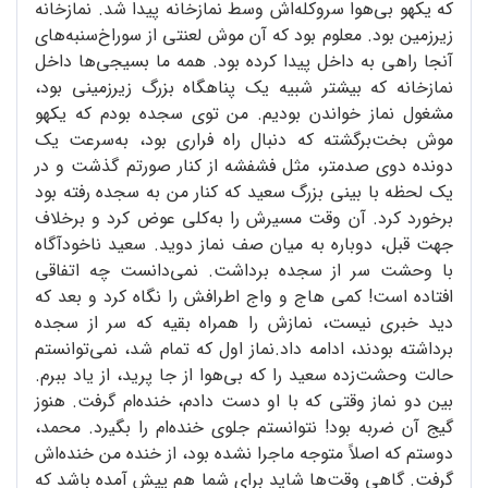
که یکهو بی‌هوا سروکله‌اش وسط نمازخانه پیدا شد. نمازخانه
زیر‌زمین بود. معلوم بود که آن موش لعنتی از سوراخ‌سنبه‌های
آنجا راهی به داخل پیدا کرده بود. همه ما بسیجی‌ها داخل
نمازخانه که بیشتر شبیه یک پناهگاه بزرگ زیرزمینی بود،
مشغول نماز خواندن بودیم. من توی سجده‌ بودم که یکهو
موش بخت‌برگشته که دنبال راه فراری بود، به‌سرعت یک
دونده دوی صدمتر، مثل فشفشه از کنار صورتم گذشت و در
یک لحظه با بینی بزرگ سعید که کنار من به سجده رفته بود
برخورد کرد. آن وقت مسیرش را به‌کلی عوض کرد و برخلاف
جهت قبل، دوباره به میان صف نماز دوید. سعید ناخودآگاه
با وحشت سر از سجده برداشت. نمی‌دانست چه اتفاقی
افتاده است! کمی هاج و واج اطرافش را نگاه کرد و بعد که
دید خبری نیست، نمازش را همراه بقیه که سر از سجده
برداشته بودند، ادامه داد.نماز اول که تمام شد، نمی‌توانستم
حالت وحشت‌زده سعید را که بی‌هوا از جا پرید، از یاد ببرم.
بین دو نماز وقتی که با او دست دادم، خنده‌ام گرفت. هنوز
گیج آن ضربه بود! نتوانستم جلوی خنده‌ام را بگیرد. محمد،
دوستم که اصلاً متوجه ماجرا نشده بود، از خنده من خنده‌اش
گرفت. گاهی وقت‌ها شاید برای شما هم پیش آمده باشد که