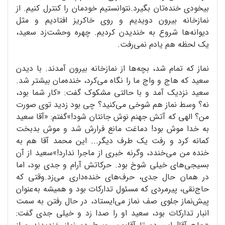
بیخودی خنده‌تان بگیرد.نتوانستیم خودمان را کنترل کنیم. از
نمازخانه بیرون دویدیم و روی خاکریز افتادیم و مثل
دیوانه‌ها شروع به خندیدن کردیم. چهره وحشت‌زد سعید،
یک لحظه هم یادم نمی‌رفت.
نماز که تمام شد، بچه‌ها از نمازخانه بیرون آمدند. با دیدن
سعید که هاج و واج ما را نگاه می‌کرد، خنده‌مان بیشتر شد.
سعید نزدیک آمد و با حالتی مشکوک گفت: «کار شما بود،
نه؟ وسط نماز هم شوخی می‌کنید؟ چی بود زدید توی صورت
من؟ الهی که آتش جهنم نوش جانتان شود!»گفتم: «آقا سعید
به خدا موش بود! دماغت مانع فرارش شد و موش بدبخت
کمانه کرد و رفت یک طرف دیگر... این محمد آقا هم به
خنده من می‌خندد، وگرنه خبری از ماجرا ندارد!»سعید از آن
بسیجی‌های خیلی شوخ بود. حرکاتش آرام و جدی بود، اما
در همان حال جدی، حرف‌های خنده‌داری می‌زد.وقتی که
حاج‌نقی، پیرمردی که مسئول تدارکات بود و همیشه به‌عنوان
پیش‌نماز جلوی صف نماز می‌ایستاد، در حال رفتن به سمت
انبار تدارکات بود، سعید او را صدا زد و خیلی جدی گفت: