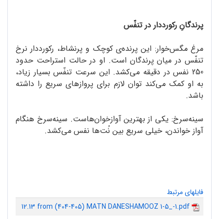
پرندگانِ رکورددار در تنفّس
مرغ مگس‌خوار: این پرنده‌ی کوچک و پرنشاط، رکورددار نرخ
تنفّس در میان پرندگان است. او در حالت استراحت حدود
250 نفس در دقیقه می‌کشد. این سرعت تنفّس بسیار زیاد،
به او کمک می‌کند توان لازم برای پروازهای سریع را داشته
باشد.
سینه‌سرخ: یکی از بهترین آوازخوان‌هاست. سینه‌سرخ هنگام
آواز خواندن، خیلی سریع بین نُت‌ها نفس می‌کشد.
فایلهای مرتبط
12.13 from (404-405) MATN DANESHAMOOZ 1-5_-1.pdf