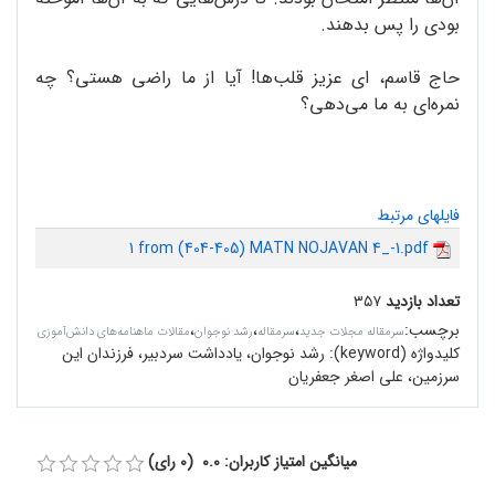
بودی را پس بدهند.
حاج قاسم، ای عزیز قلب‌ها! آیا از ما راضی هستی؟ چه
نمره‌ای به ما می‌دهی؟
فایلهای مرتبط
1 from (404-405) MATN NOJAVAN 4_-1.pdf
تعداد بازدید
۳۵۷
برچسب
:
،
،
،
سرمقاله مجلات جدید
سرمقاله
رشد نوجوان
مقالات ماهنامه‌های دانش‌آموزی
کلیدواژه (keyword):
رشد نوجوان، یادداشت سردبیر، فرزندان این
سرزمین، علی اصغر جعفریان
میانگین امتیاز کاربران: 0.0 (0 رای)