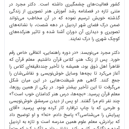
کشور فعالیت‌های چشمگیری داشته است. دکتر مجرد در
متنی تازه در فصلنامه رشد آموزش هنر تصویری از زندگی
گذشته خویش ترسیم نموده که در آن مخاطب می‌تواند
ضمن درک فضای شهر اردبیل در دهه شصت، با نشانه‌های
تصویری و دیداری آن دوران آشنا شده و تاثیر هنرکده‌های
کوچک شهری را درک نمایند.
دکتر مجرد می‌نویسد: «در دوره راهنمایی، اتفاقی خاص رقم
خورد. پس از زنگ هنر، کلاس قرآن داشتیم. معلم قرآن که
ظاهراً اهل ذوق بود، همیشه با تأخیر چنددقیقه‌ای کلاس را
آغاز می‌کرد تا بچه‌ها وسایل خوش‌نویسی و نقاشی‌شان را
جمع کنند. گاهی هم شیطنت‌هایی در این میان شکل
می‌گرفت تا این تأخیر بیشتر شود. در یکی از همین روزها،
معلم قرآن پرسید: «بچه‌ها، درس هنر کدامتان خوب است؟»
چند نفر نام مرا گفتند. او پس از دیدن سرمشق خوش‌نویسی
و طرحی که با چاپ ترافارد کار کرده بودم، پرسید: «آقای
پیرایش را می‌شناسی؟» پاسخ دادم: «نه!» و او توضیح داد
که برادرش، معلم علوم همین مدرسه است و تازه به اردبیل
آمده و نگارگری کار می‌کند. نشانی داد و تأکید کرد که حتماً