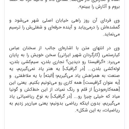
بروم و آثارش را ببینم».
وی فردای آن روز راهی خیابان اصلی شهر می‌شود و
گمشده‌اش را درمی‌یابد و آینده حرفه‌ای و شغلی‌ش را ترسیم
می‌نماید.
وی در انتهای متن با اشاره‌ای جالب از سخنان عباس
کیارستمی (کارگردان شهیر ایرانی) سخن خویش را به پایان
می‌برد: «گرافیستا رو دیدین؟ نجاری بلدن، سیم‌کشی بلدن،
لوله‌کشی بلدن... [در گرافیک] یه هنر یاد نمی‌گیریم، یه
صنعت به همراهش یاد می‌گیریم؛ [البته] با یه ملاطفتی. و
[به عنوان گرافیست] همه کاری رو می‌تونیم بکنیم. یعنی این
[همه‌کاره‌بودن] از قلم و رنگ نمیاد، از این خط‌کش و گونیا
میاد که خیلی چیزا رو... [در گرافیک] به نوع ریاضیاتی یاد
می‌گیریم، بدون اینکه ریاضی بدونیم؛ یعنی میان‌بر زدیم به
ریاضیات، به این شکل».