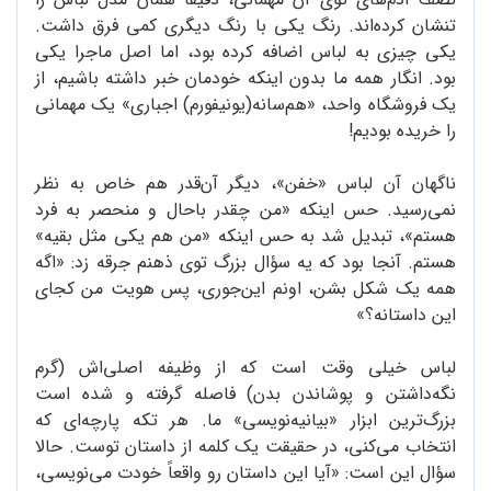
تنشان کرده‌اند. رنگ یکی با رنگ دیگری کمی فرق داشت.
یکی چیزی به لباس اضافه کرده بود، اما اصل ماجرا یکی
بود. انگار همه ما بدون اینکه خودمان خبر داشته باشیم، از
یک فروشگاه واحد، «هم‌سانه‌(یونیفورم) اجباری» یک مهمانی
را خریده بودیم!
ناگهان آن لباس «خفن»، دیگر آن‌قدر هم خاص به نظر
نمی‌رسید. حس اینکه «من چقدر باحال و منحصر به فرد
هستم»، تبدیل شد به حس اینکه «من هم یکی مثل بقیه»
هستم. آنجا بود که یه سؤال بزرگ توی ذهنم جرقه زد: «اگه
همه یک شکل بشن، اونم این‌جوری، پس هویت من کجای
این داستانه؟»
لباس خیلی وقت است که از وظیفه اصلی‌اش (گرم
نگه‌داشتن و پوشاندن بدن) فاصله گرفته و شده است
بزرگ‌ترین ابزار «بیانیه‌نویسی» ما. هر تکه پارچه‌ای که
انتخاب می‌کنی، در حقیقت یک کلمه از داستان توست. حالا
سؤال این است: «آیا این داستان رو واقعاً خودت می‌نویسی،