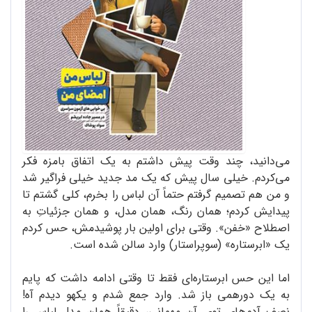
می‌دانید، چند وقت پیش داشتم به یک اتفاق بامزه فکر
می‌کردم. خیلی سال پیش که یک مد جدید خیلی فراگیر شد
و من هم تصمیم گرفتم حتماً آن لباس را بخرم، کلی گشتم تا
پیدایش کردم؛ همان رنگ، همان مدل، و همان جزئیاتِ به
اصطلاح «خفن». وقتی برای اولین بار پوشیدمش، حس کردم
یک «ابرستاره» (سوپراستار) وارد سالن شده است.
اما این حس ابرستاره‌ای فقط تا وقتی ادامه داشت که پایم
به یک دورهمی باز شد. وارد جمع شدم و یکهو دیدم آه!
نصف آدم‌های توی آن مهمانی، دقیقاً همان مدل لباس را