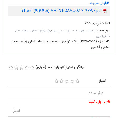
فایلهای مرتبط
1 from (404-405) MATN NOAMOOZ 2_32302.pdf
تعداد بازدید
۳۹۹
برچسب
:
،
،
،
سرمقاله مجلات جدید
دوست من سلام
رشد نوآموز
مقالات ماهنامه‌های
دانش‌آموزی
کلیدواژه (keyword):
رشد نوآموز، دوست من، ماجراهای زبلو، نفیسه
نجفی قدسی
میانگین امتیاز کاربران: 0.0 (0 رای)
امتیاز
نام را وارد کنید