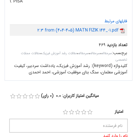
1. PISA
فایلهای مرتبط
2.3 from (404-405) MATN FIZIK 144_-1.pdf
تعداد بازدید
۴۶۹
برچسب
:
،
،
،
،
سرمقاله‌
سرمقاله
سرمقاله
مقالات رشد آموزش فیزیک
مقالات مجلات
تخصصی
کلیدواژه (keyword):
رشد آموزش فیزیک، یادداشت سردبیر، کیفیت
آموزشی معلمان، سنگ بنای موفقیت آموزشی، احمد احمدی
میانگین امتیاز کاربران: 0.0 (0 رای)
امتیاز
نام را وارد کنید