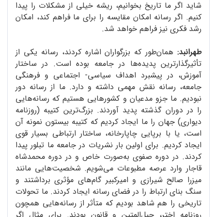
شاید اگر ما تاریخ بخوانیم، ریشه خیلی از مشکلات را پیدا
کنیم. اگر رسانه امکان مقایسه را برای ما فراهم کند، امکان
رشد فکری نیز فراهم خواهد شد.
طهرانبد:
همان‌طور که بزرگواران اشاره کردند، رسانه یکی از
تأثیرگذارترین پدیده‌ها در جامعه بوده است. در ساختار
آموزش، در پیشبرد اهداف سیاسی- اجتماعی و فرهنگی
جامعه، رسانه نقش مهمی داشته و دارد. ما از رسانه دور
نبودیم. ما جزو مدعیان و کشورهایی هستیم که رسانه‌هایی
را در دوران گذشته پدید آوردند. بزرگ‌ترین کتیبه (روزنامه
دیواری) جهان را ما ایجاد کردیم که کتیبه بیستون نمونه آن
است، یا با برپایی چاپارخانه، ساختار ارتباطی بسیار قوی
ایجاد کردیم. برای اولین بار نشریات در جامعه ما تبلور پیدا
کردند. در دوره صفوی به‌صورت خاص و در دوره محمدشاه
قاجار وارد عرصه مطبوعات می‌شویم. شخصیت‌هایی مانند
میزرا صالح شیرازی و امیرکبیر گام‌های مؤثری برداشتند و
سنگ بنای ارتباط را در فضای رسانه ایجاد کردند. ما تحولات
تاریخی را هم شاهد بودیم که متأثر از رسانه‌هایی همچون
روزنامه اختر، حبل‌المتین و قانون بودند. برای مثال اگر