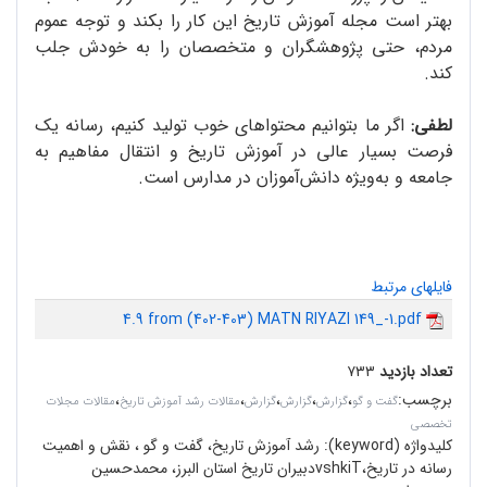
بهتر است مجله آموزش تاریخ این کار را بکند و توجه عموم
مردم، حتی پژوهشگران و متخصصان را به خودش جلب
کند.
لطفی:
اگر ما بتوانیم محتواهای خوب تولید کنیم، رسانه یک
فرصت بسیار عالی در آموزش تاریخ و انتقال مفاهیم به
جامعه و به‌ویژه دانش‌آموزان در مدارس است.
فایلهای مرتبط
4.9 from (402-403) MATN RIYAZI 149_-1.pdf
تعداد بازدید
۷۳۳
برچسب
:
،
،
،
،
،
گفت و گو
گزارش
گزارش
گزارش
مقالات رشد آموزش تاریخ
مقالات مجلات
تخصصی
کلیدواژه (keyword):
رشد آموزش تاریخ، گفت و گو ، نقش و اهمیت
رسانه در تاریخ،vshkiTدبیران تاریخ استان البرز، محمدحسین