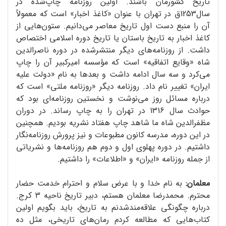
تاریخ کشورمان باشند. اولین روزنامه چاپ‌شده در
سال1253ق در تهران با عنوان «کاغذ اخبار» است که معمولاً
آن را منبع دست اول تاریخ معاصر می‌دانیم. ستون‌هایی از
کاغذ اخبار به تاریخ باستان یا تاریخ دوره اسلامی اختصاص
داشت. از روزنامه‌های دیگر منتشرشده در دوره ناصرالدین
شاه «وقایع اتفاقیه» است که مؤسسه امیرکبیر آن را چاپ
می‌کرد و سه سال ادامه داشت و بعدها به نام «دولت علیه
ایران» تغییر نام داد. روزنامه دیگر «روزنامه ملتی» است که
درباره مسائل روز می‌نوشت و نخستین روزنامه‌ای بود که
حوادث سال 1316 در تهران را به چاپ رساند. در دوران
مظفرالدین شاه ما شاهد چاپ هفتاد نشریه بودیم. همچنین
در این دوره، مدرسه کانون مطبوعات و نیز پرورش روزنامه‌نگار
داشتیم. در دوره پهلوی اول و دوم هم روزنامه‌ها و نشریاتی
از جمله روزنامه «ایران» و «اطلاعات» را داشتیم.
معلمان:
به نام خدا و با عرض سلام و احترام خدمت حضار
محترم. محمدرضا معلمان هستم، دبیر تاریخ ناحیه 3 کرج.
درباره چگونگی علاقه‌مندشدنم به تاریخ، باید بگویم اولین
کتاب‌هایی که مطالعه کردم رمان‌های تاریخی، مثل ده