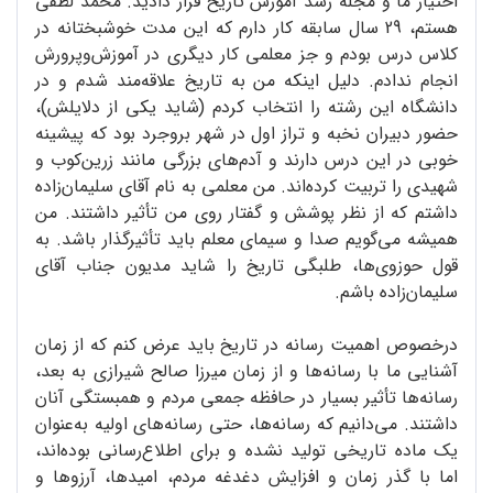
اختیار ما و مجله رشد آموزش تاریخ قرار دادید. محمد لطفی
هستم، 29 سال سابقه کار دارم که این مدت خوشبختانه در
کلاس درس بودم و جز معلمی کار دیگری در آموزش‌و‌پرورش
انجام ندادم. دلیل اینکه من به تاریخ علاقه‌مند شدم و در
دانشگاه این رشته را انتخاب کردم (شاید یکی از دلایلش)،
حضور دبیران نخبه و تراز اول در شهر بروجرد بود که پیشینه
خوبی در این درس دارند و آدم‌های بزرگی مانند زرین‌کوب و
شهیدی را تربیت کرده‌اند. من معلمی به نام آقای سلیمان‌زاده
داشتم که از نظر پوشش و گفتار روی من تأثیر داشتند. من
همیشه می‌گویم صدا و سیمای معلم باید تأثیرگذار باشد. به
قول حوزوی‌ها، طلبگی تاریخ را شاید مدیون جناب آقای
سلیمان‌زاده باشم.
در‌خصوص اهمیت رسانه در تاریخ باید عرض کنم که از زمان
آشنایی ما با رسانه‌ها و از زمان میرزا صالح شیرازی به بعد،
رسانه‌ها تأثیر بسیار در حافظه جمعی مردم و همبستگی آنان
داشتند. می‌دانیم که رسانه‌ها، حتی رسانه‌های اولیه به‌عنوان
یک ماده تاریخی تولید نشده و برای اطلاع‌رسانی بوده‌اند،
اما با گذر زمان و افزایش دغدغه مردم، امیدها، آرزوها و