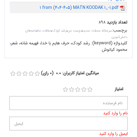
1 from (404-405) MATN KOODAK 1_-1.pdf
تعداد بازدید
۸۹۸
برچسب
:
،
،
،
سرمقاله مجلات جدید
دوست من
رشد کودک
مقالات ماهنامه‌های
دانش‌آموزی
کلیدواژه (keyword):
رشد کودک، حرف هایم با خدا، فهیمه شانه،‌ شعر،
محمود کیانوش
میانگین امتیاز کاربران: 0.0 (0 رای)
امتیاز
نام را وارد کنید
ایمیل را وارد کنید