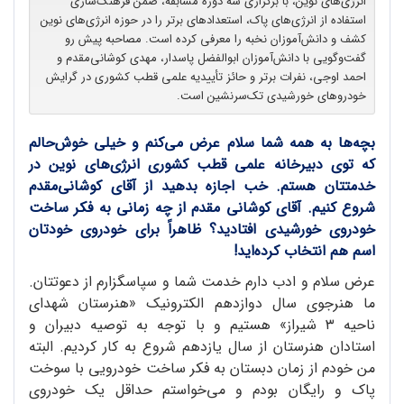
انرژی‌های نوین، با برگزاری سه دوره مسابقه، ضمن فرهنگ‌سازی
استفاده از انرژی‌های پاک، استعدادهای برتر را در حوزه انرژی‌های نوین
کشف و دانش‌آموزان نخبه را معرفی کرده است. مصاحبه پیش رو
گفت‌وگویی با دانش‌آموزان ابوالفضل پاسدار، مهدی کوشانی‌مقدم و
احمد اوجی، نفرات برتر و حائز تأییدیه علمی قطب کشوری در گرایش‌
خودروهای خورشیدی تک‌سرنشین است.
بچه‌ها به همه شما سلام عرض می‌کنم و خیلی خوش‌حالم
که توی دبیرخانه علمی قطب کشوری انرژی‌های نوین در
خدمتتان هستم. خب اجازه بدهید از آقای کوشانی‌مقدم
شروع کنیم. آقای کوشانی مقدم از چه زمانی به فکر ساخت
خودروی خورشیدی افتادید؟ ظاهراً برای خودروی خودتان
اسم هم انتخاب کرده‌اید!
عرض سلام و ادب دارم خدمت شما و سپاسگزارم از دعوتتان.
ما هنرجوی سال دوازدهم الکترونیک «هنرستان شهدای
ناحیه ۳ شیراز» هستیم و با توجه به توصیه دبیران و
استادان هنرستان از سال یازدهم شروع به کار کردیم. البته
من خودم از زمان دبستان به فکر ساخت خودرویی با سوخت
پاک و رایگان بودم و می‌خواستم حداقل یک خودروی