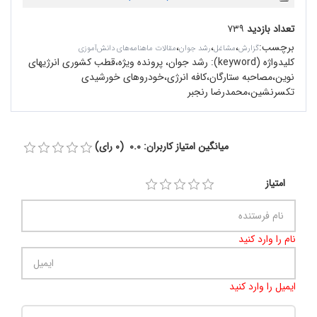
تعداد بازدید
۷۳۹
برچسب
:
،
،
،
گزارش
مشاغل
رشد جوان
مقالات ماهنامه‌های دانش‌آموزی
کلیدواژه (keyword):
رشد جوان، پرونده ویژه،قطب کشوری انرژیهای
نوین،مصاحبه ستارگان،کافه انرژی،خودروهای خورشیدی
تکسرنشین،محمدرضا رنجبر
میانگین امتیاز کاربران: 0.0 (0 رای)
امتیاز
نام را وارد کنید
ایمیل را وارد کنید