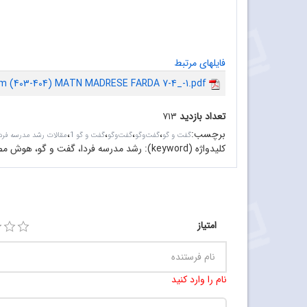
فایلهای مرتبط
om (403-404) MATN MADRESE FARDA 7-4_-1.pdf
تعداد بازدید
۷۱۳
برچسب
:
،
،
،
،
گفت و گو
گفت‌وگو
گفت‌وگو
گفت و گو 1
مقالات رشد مدرسه فرد
کلیدواژه (keyword):
رشد مدرسه فردا، گفت و گو، هوش مص
امتیاز
نام را وارد کنید