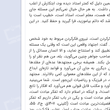
مین دلیل که کمتر استاد دیده بود، ابتکارش از اغلب
 داشت. به هر حال خیال نمی‌کنم این مسئله‌ جای
 هر که هست، معلم است، استاد است، خطیب است یا
که دائم بیاموزید، فرا گیرید و حفظ کنید. در این
 فکرکردن است، نیروی فکرکردن مربوط به خود شخص
. گفت: اجتهاد واقعی این است که وقتی یک مسئله
یق کند و استنتاج نماید، و الا انسان مسائل را از
دم صاحب جواهر چنین می‌گوید، بله، من هم نظر او را
اصل بکند. همیشه برخی مجتهدها عده‌ای از مقلدها
دیگری به جای آن می‌آورد و قواعد تازه‌ای ابداع
که از این مقلدهای معمولی کمی بالاترند. مجتهد
 در فیزیک و ریاضیات این‌جور است. شما می‌بینید
 و مکتب قابل قبولی هم می‌آورد که افکار را تابع
فکر خودش می‌کند، باید گفت مجتهد واقعی؛ ولی تفکر بدون تعلیم‌وتعلم امکان‌پذیر نیست. مایه اصلی تفکر، تعلیم‌وتعلم است‌1، و اینکه در اسلام دارد که تفکر عبادت است،
تعلم عبادت است و یکی در باب تفکر داریم که تفکر
، فکرکردن بافضیلت‌ترین عبادت است (کلینی، 1407ق: ج2، 55،
سی،1414ق: ج1، 145) یا «کانَ اکثَرُ عِبادَةِ ابی‌ذَرٍ التَّفَکرُ، بیشتر عبادت جناب ابوذر غفاری فکرکردن بود