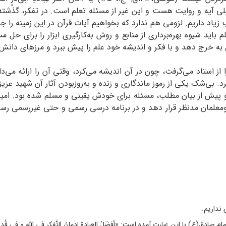
ر این زمینه البته خیلی آیه و روایت‌ هست و این غیر از مسئله‌ تعلم است. در تفکر
زیاد داریم. لزومی هم ندارد که بخواهیم آیات قرآن در این زمینه را ج
1403: 21). نتیجه اینکه معلم باید شیوه بهره‌برداری از منابع و روش به‌کارگیری ابزار 
 به خرج دهد و با فکر و اندیشه خود علم را پیش ببرد و مرزهای دانش ر
 استاد می‌گرفت، چون در آن اندیشه می‌کرد، وقتی آن را ارائه می‌داد
د. بی‌شک یکی از رموز ماندگاری و زنده و به‌روزبودن آثار آن شهید عزی
و پیش از بیان مطلب، مسئله برای خودش یقینی و مسلم شده بود. امید 
لمان مدنظر قرار دهد و در برنامه درسی رسمی و حتی غیررسمی رسیدن ب
ت به نقل از امام صادق(ع) با این عبارت آمده است: «أفضَلُ العِبادةِ إدمانُ التَّفکرِ فی الله 