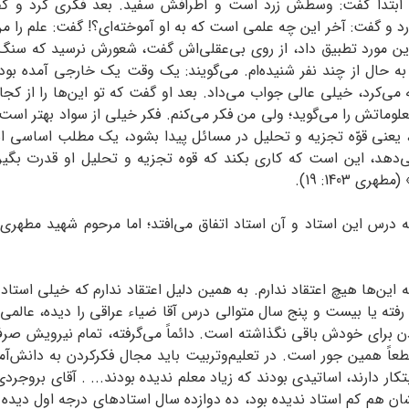
ابتدا گفت: وسطش زرد است و اطرافش سفید. بعد فکری کرد و 
رد و گفت: آخر این چه علمی است که به او آموخته‌ای؟! گفت: علم را م
ین مورد تطبیق داد، از روی بی‌عقلی‌اش گفت، شعورش نرسید که سنگ 
ه حال از چند نفر شنیده‌ام. می‌گویند: یک وقت یک خارجی آمده بود
 می‌کرد، خیلی عالی جواب می‌داد. بعد او گفت که تو این‌ها را از کجا
عنی قوّه تجزیه و تحلیل در مسائل پیدا بشود، یک مطلب اساسی است
می‌دهد، این است که کاری بکند که قوه تجزیه و تحلیل او قدرت بگیر
1403: 19).
ه درس این استاد و آن استاد اتفاق می‌افتد؛ اما مرحوم شهید مطهری
ه این‌ها هیچ اعتقاد ندارم. به همین دلیل اعتقاد ندارم که خیلی استاد 
فته یا بیست و پنج سال متوالی درس آقا ضیاء عراقی را دیده، عال
ردن برای خودش باقی نگذاشته است. دائماً می‌گرفته، تمام نیرویش صر
ً همین جور است. در تعلیم‌و‌تربیت باید مجال فکرکردن به دانش‌آمو
ار دارند، اساتیدی بودند که زیاد معلم ندیده بودند... . آقای بروجردی 
ان هم کم استاد ندیده بود، د‌ه ‌دوازده سال استادهای درجه اول دی