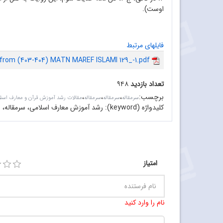
اوست).
فایلهای مرتبط
 from (403-404) MATN MAREF ISLAMI 129_-1.pdf
تعداد بازدید
۹۴۸
برچسب
:
،
،
،
سرمقاله‌
سرمقاله
سرمقاله
مقالات رشد آموزش قرآن و معارف اسل
کلیدواژه (keyword):
رشد آموزش معارف اسلامی، سرمقاله، 
امتیاز
نام را وارد کنید