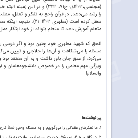
(مجلسی،1403ق: ج71، 323) و د
را رشد می‌دهد. در قرآن راجع به تفکر و تعقل، مطلب 
تعقل کرده است (مطهری 
متعلم آموزش دهد تا متعلم بتواند از خود ابتکار عمل
الحق که شهید مطهری خود چنین بود و اگر درسی را از
مسئله را می‌شکافت و آن‌ها را حلاجی و تبیین می‌کر
می‌کرد، از عمق جان باور داشت و به آن معتقد بود 
ویژگی مهم معلمی را در خصوص دانشجومعلمان و نومع
والسلام!
پی‌نوشت‌ها
1. ما تفکرهای عقلانی را می‌گوییم و به مسئله وحی فعلاً کاری نداریم.
2. در کافی، ج 2، ص 55، حدیث سوم، این روای