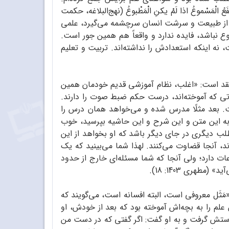
ینْفَعُ الْمَسْموعُ اذا لَمْ یکنِ الْمَطْبوعُ (نهج‌البلاغه، حکمت
 که از طبیعت و سرشت انسان سرچشمه می‌گیرد، علمی
 نباشد، فایده ندارد و واقعاً هم همین جور است.
، نه اینکه استعدادش را نداشته‌اند. تربیت و تعلیم
قد است: «اغلب، نظام آموزشی قدیم خودمان همین
اتی که آموخته‌اند، درست حکم ضبط صوت را دارند.
ت. بعد مثلًا مدرس شده و می‌خواهد همان درس را
ع به این متن و این شرح و این حاشیه بپرسید، خوب
ب دیگری در جای دیگر باشد که او بخواهد از این
ند، آنجا قضاوت می‌کنند. لهذا شما می‌بینید که یک
 دارد؛ ولی آنجا که شما مسئله‌ای خارج از حدود
هری 1403: 18).
َثَل معروفی است، البته افسانه است، می‌گویند که
علم را به بچه‌اش آموخته بود که بعد از خودش، او
ر دستش گرفت و به او گفت: اگر گفتی که در دست من