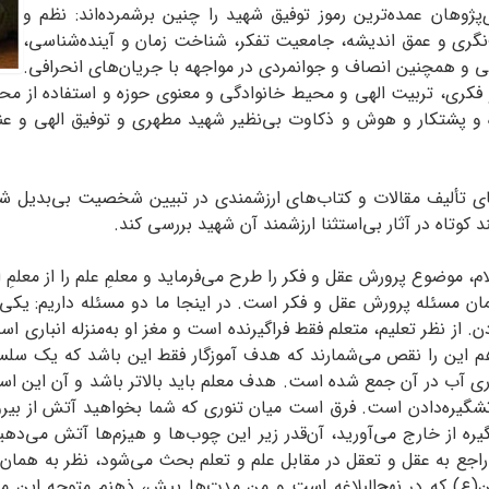
پژوهان عمده‌ترین رموز توفیق شهید را چنین برشمرده‌اند: نظم و
ف‌نگری و عمق اندیشه، جامعیت تفکر، شناخت زمان و آینده‌شناسی،
و همچنین انصاف و جوانمردی در مواجهه با جریان‌های انحرافی.
ی، تربیت الهی و محیط خانوادگی و معنوی حوزه و استفاده از محض
و پشتکار و هوش و ذکاوت بی‌نظیر شهید مطهری و توفیق الهی و عنا
نای تألیف مقالات و کتاب‌های ارزشمندی در تبیین شخصیت بی‌بدیل 
 کوتاه در آثار بی‌استثنا ارزشمند آن شهید بررسی کند.
، موضوع پرورش عقل و فکر را طرح می‌فرماید و معلمِ علم را از معلمِ
ن مسئله‌ پرورش عقل و فکر است. در اینجا ما دو مسئله‌ داریم: یکی
 از نظر تعلیم، متعلم فقط فراگیرنده است و مغز او به‌منزله انباری 
 این را نقص می‌شمارند که هدف آموزگار فقط این باشد که یک سلسله 
ری آب در آن جمع شده است. هدف معلم باید بالاتر باشد و آن این اس
ع آتشگیره‌دادن است. فرق است میان تنوری که شما بخواهید آتش از بیرون 
 از خارج می‌آورید، آن‌قدر زیر این چوب‌ها و هیزم‌ها آتش می‌دهید 
اجع به عقل و تعقل در مقابل علم و تعلم بحث می‌شود، نظر به همان
ؤمنین(ع) که در نهج‌البلاغه است و من مدت‌ها پیش، ذهنم متوجه ای