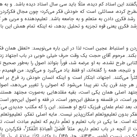
فتند این استاد کم دیده، مثلًا باید سی سال استاد دیده باشد. و به ه
 مطرح کرده، مسائلی است که خودش فکر می‌کرد؛ چون مجال فکرکردن
 رشد فکری دادن به متعلم و به جامعه باشد. تعلیم‌دهنده و مربی
د فکری یعنی قوه تجزیه و تحلیل بدهد، نه اینکه تمام همش این باشد 
کردن و استنباط عجین است؛ لذا در این باره می‌نویسد: «تعقل همان
اصل بکند. مرحوم آقای حجت یک وقت حرف خیلی خوبی در باب اجتهاد زد
بی طرح نشده، به او عرضه شد، فوراً بتواند اصول را به‌طور صحیح تطب
‌ و نتیجه، همه را گفته‌اند، او فقط یاد می‌گیرد و می‌گوید: من فهمی
راً می‌کنند. اجتهاد، ابتکار است و اینکه انسان خودش رد فرع بر 
 هر چند قرن یک نفر پیدا می‌شود که اصولی را تغییر می‌دهد، اصول 
مجتهد اصلی همان یکی است، بقیه مقلدهایی به‌صورت مجتهد هستند 
ور است، در فلسفه و منطق این‌جور است، در فقه و اصول این‌جور است،
 بعد تمام علمای فیزیک تابع او هستند. این را که مکتب جدیدی می‌آورد
ه‌ است. ما یکی در باب تعلیم و تعلّم داریم که تعلیم عبادت است، 
2
ه در باب تعلم داریم. مثلاً افْضَلُ الْعِبادَةِ التَّفَکرُ
حدیث3) یا لا عِبادَه کالتَّفَکرِ، هیچ عبادتی مثل فکرکردن نیست (طو