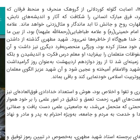
شامگاه روز سه‌شنبه، یازدهم اردیبهشت سال 1358، اصابت گلوله کوردلانی از گروهک منحرف و منحط فرقان که
د، فرق مبارک انسانی را شکافت که آثار و اندیشه‌های نابش،
رت روح و جانش تا ابد ماندگار و مثال‌زدنی خواهد ماند. علامه
خمینی(ره) و علامه طباطبایی(رحمة‌الله علیهما) بود، از بین ما
 خدا هیچ‌گاه از خاطره‌ها نمی‌رود. شهید مطهری گذشته از داشتن
ن خود ممتاز کرده بود، ویژگی منحصربه‌فرد دیگری نیز داشت و آن
وظات متعلمان را بیفزاید؛ او معلم درس فکرت و اندیشیدن و بلکه
ینه‌ای شد تا از روز دوازدهم اردیبهشت به‌عنوان روز گرامیداشت
شهید والامقام آمیخته و عجین شود و آن شهید عزیز الگوی معلمان
یم‌وتربیت اسلامی خودنمایی کند و باقی بماند.
ی و تقوا و اخلاص بود، هوش و استعداد خدادادی فوق‌العاده‌ای نیز
مت‌های الهی، زحمت تعمق و تدقیق در امور علمی را بر خود هموار
 زحمتی که متحمل می‌شد، به جامعیتی علمی دست یافت و صفاتی
 خدمت به مردم و جامعه، به‌ویژه احترام به پدر و مادر و نهاد
‌های برجسته استاد شهید مطهری، به‌خصوص در تبیین رموز توفیق و