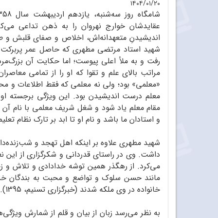
۱۴۰۴/۰۱/۲۰
عقایدشان خوارج نهروان را به ذهن تداعی می‌کر
اندیشیدنِ متعهدانه‌اش، اخلاص و صفای قلبش و طها
شهید استاد مرتضی مطهری که حاصل عمر پربرکت امام 
رفت و به ملأ اعلی پیوست؛ اما حکایت آن بزرگ‌مرد
مراتب بالای علم و تقوا که او را از تمامی معاصرا
«معلمی» بود؛ ولی نه معلمی که فقط اطلاعات و محف
معلم درست اندیشیدن بود. این ویژگی برجسته او زم
مقام معلم یاد شود و ‌شغل شریف معلمی با نام آن 
و استادان ما باشد و نام او تا ابد بر تارک نظام تعل
شهید مطهری علاوه بر اینکه اهل تهجد و شب‌زنده‌دار
داشت. وی در راستای قدردانی و شکرگزاری از این نع
می‌کرد. از رهگذر همین توشه خدادادی و تلاش و
مانند حسن سلوک و تواضع و محبت به بندگان خدا و
خانواده در وی ملکه شدند (خبرگزاری تسنیم، 1395).
به نظر می‌رسد زبان از بیان و قلم از شمارش ویژگی