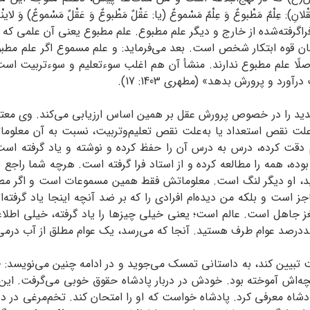
انِ): عِلْمٌ مَطْبوعٌ وَ عِلْمٌ مَسْموعٌ (یا: عَقْلٌ مَطْبوعٌ وَ عَقْلٌ مَسْموعٌ) وَ لا
ی فراگرفته‌شده از خارج و دیگر علم مطبوع. علم مطبوع یعنی آن علمی
ان قوه ابتکار شخص است. بعد می‌فرماید: و علم مسموع اگر علم مطبوع
اصلًا علم مطبوع ندارند. منشأ آن هم اغلب سوء‌تعلیم و سوء‌تربیت است
د و پرورش بدهد» (مطهری 1403: 17).
ید را در خصوص پرورش عقل بر همین اساس ارزیابی می‌کند.‌ وی معت
ه‌علت نقص استعداد یا به‌علت نقص تعلیم‌وتربیت، نسبت به آن‌ معلوم
 دقت کرده، درس به درس آن را حفظ کرده و نوشته و یاد گرفته اس
وده، همه را مطالعه کرده و از استاد فرا گرفته است. هرچه شما راج
ید، او دیگر لنگ است. معلوماتش فقط همین مسموعات است و اگر مطل
 است و بلکه من دیده‌ام افرادی را که بر ضد آنچه اینجا یاد گرفته‌ا
جاهل است. عالم است؛ یعنی خیلی چیزها را یاد گرفته، خیلی اطلاعات
د عوام طرف هستید. آنجا که می‌رسد، یک عوام مطلق از آب درمی‌آید» (مط
یین کند، به داستانی تمسک می‌‌جوید و در ادامه چنین می‌نویسد: «م
بچه‌اش آموخته بود. خودش در دربار پادشاه حقوق خوبی می‌گرفت. این 
 پادشاه معرفی کرد. پادشاه خواست که او را امتحان کند. تخم‌مرغی د