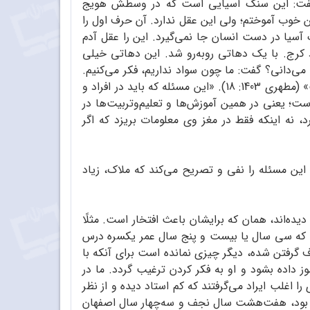
گفت: این سنگ آسیایی است که در وسطش هویج
ن خوب آموختم؛ ولی این عقل ندارد. آن حرف اول را
آسیا در دست انسان جا نمی‌گیرد. این را عقل آدم
 کرج. با یک دهاتی روبه‌رو شد. این دهاتی خیلی
 می‌دانی؟ گفت: ما چون سواد نداریم، فکر می‌کنیم.
این خیلی حرف پرمعنایی است؛ آن که سواد دارد، معلوماتش را می‌گوید؛ ولی من فکر می‌کنم. فکر خیلی از سواد بهتر است» (مطهری 1403: 18). «این مسئله‌ که باید در افراد و
؛ یعنی در همین آموزش‌ها و تعلیم‌وتربیت‌ها در
د، نه اینکه فقط در مغز وی معلومات بریزد که اگر
 این مسئله را نفی و تصریح می‌کند که ملاک، زیاد
دیده‌اند، همان که برایشان باعث افتخار است. مثلًا
می که سی سال یا بیست و پنج سال عمر یکسره درس
ف گرفتن شده، دیگر چیزی نمانده است برای آنکه با
ز داده بشود و او به فکر کردن ترغیب گردد. ما در
را اغلب ایراد می‌گرفتند که کم استاد دیده و از نظر
ده بود، هفت‌هشت سال نجف و سه‌چهار سال اصفهان