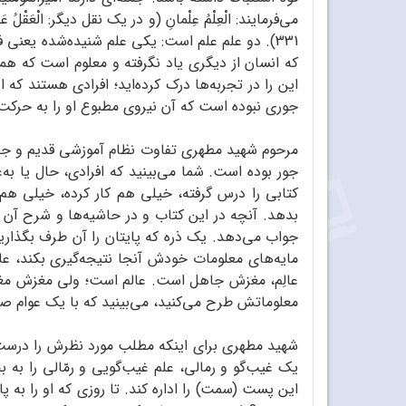
می‌فرمایند: الْعِلْمُ عِلْمانِ (و در یک نقل دیگر: الْعَقْلُ عَقْل
331). دو علم علم است: یکی علم شنیده‌شده یعن
که انسان از دیگری یاد نگرفته و معلوم است که هم
این را در تجربه‌ها درک کرده‌اید؛ افرادی هستند که 
جوری نبوده است که آن نیروی مطبوع او را به حرکت درآور
مرحوم شهید مطهری تفاوت نظام آموزشی قدیم و جد
جور بوده است. شما می‌بینید که افرادی، حال یا ب
کتابی را درس گرفته، خیلی هم کار کرده، خیلی هم
بدهد. آنچه در این کتاب و در حاشیه‌ها و شرح آن ب
جواب می‌دهد. یک ذره که پایتان را آن طرف بگذار
مایه‌های معلومات خودش آنجا نتیجه‌گیری بکند، عاجز
عالِم، مغزش جاهل است. عالم است؛ ولی مغزش مغز 
معلوماتش طرح می‌کنید، می‌بینید که با یک عوام صددرص
شهید مطهری برای اینکه مطلب مورد نظرش را درست تب
یک غیب‌گو و رمالی، علم غیب‌گویی و رمّالی را به 
این پست (سمت) را اداره کند. تا روزی که او را به