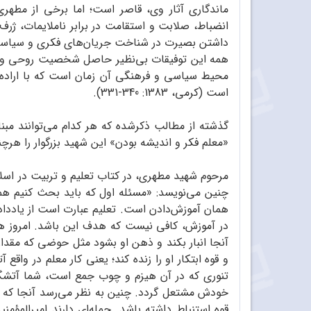
ماندگاری آثار وی، قاصر است؛ اما برخی از مطهری‌
انضباط، صلابت و استقامت در برابر ناملایمات، ژر
داشتن بصیرت در شناخت جریان‌های فکری و سیاسی 
همه این توفیقات بی‌نظیر حاصل شخصیت روحی و فکر
محیط سیاسی و فرهنگی آن زمان است که با اراده 
است (کرمی، 1383: 340-331).
گذشته از مطالب ذکرشده که هر کدام می‌توانند مب
«معلم فکر و اندیشه بودن» این شهید بزرگوار را هرچند
مرحوم شهید مطهری، در کتاب تعلیم و تربیت در اسلام
چنین می‌نویسد: «مسئله‌ اول که باید بحث کنیم هما
همان آموزش‌دادن است. تعلیم عبارت است از یاددادن.
در آموزش، کافی نیست که هدف این باشد. امروز هم
آنجا انبار بکند و ذهن او بشود مثل حوضی که مقدا
و قوه ابتکار او را زنده کند؛ یعنی کار معلم در واق
تنوری که در آن هیزم و چوب جمع است، شما آتشگیره
خودش مشتعل گردد. چنین به نظر می‌رسد آنجا که ر
قوه استنباط داشته باشد.‌ جمله‌ای دارند امیرالم