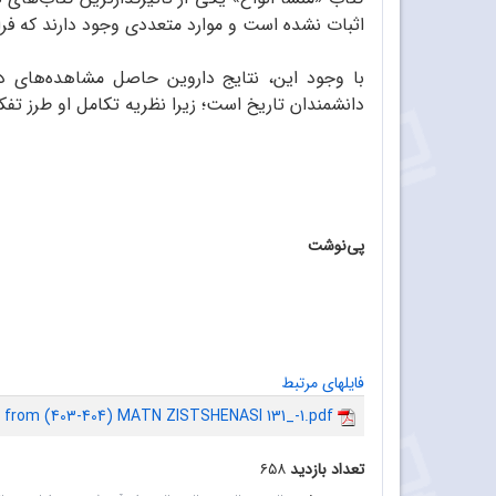
اثبات نشده است و موارد متعددی وجود دارند که فرای
با ‌وجود این، نتایج داروین حاصل مشاهده‌های دق
دانشمندان تاریخ است؛ زیرا نظریه تکامل او طرز تفکر
پی‌نوشت
فایلهای مرتبط
3 from (403-404) MATN ZISTSHENASI 131_-1.pdf
تعداد بازدید
۶۵۸