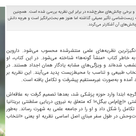
ی و برخی چالش‌های مطرح‌شده در برابر این نظریه بررسی شده است. همچنین
 زیست‌شناسی تأثیر عمیقی گذاشته اما هنوز هم بحث‌برانگیز است و هرچه دانش
الش‌های آن آشکارتر می‌گردد.
انگیزترین نظریه‌های علمی منتشرشده محسوب می‌شود. داروین
ه خاطر کتاب «منشأ گونه‌ها» شناخته می‌شود. در این کتاب، او
شعب شده‌اند و ویژگی‌های مشابه یادگار همان اجداد هستند. در
تخاب طبیعی و تناسب با محیط‌زیست پدید می‌آیند. این نظریه بر
د آمده و به‌صورت غیرمستقیم پیشرفت و تکامل یافته است.
تان به دنیا آمد. اگرچه ابتدا وارد حوزه پزشکی شد، بعدها تصمیم گرفت به علاقه‌اش
در علوم طبیعی بپردازد و برای سفری پنج‌ساله به کشتی «اِچ‌اِم‌اِس بیگل»1 که متعلق به نیروی دریایی سلطنتی بریتانیا
ه تکامل را شکل داد و او را در جامعه علمی به شهرت رساند. به‌طور
ات‌وحش در طول سفر مبنای اصل اساسی نظریه او یعنی «انتخاب