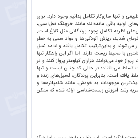
یعی را تنها سازوکار تکامل بدانیم وجود دارد. برای
ی اولیه باقی‌ مانده‌اند؛ مانند خرچنگ نعل‌اسبی،
قض‌های نظریه تکامل وجود پرندگانی مثل کلاغ است.
گرمای شدید، ریزش آلودگی‌ها و مواد سمی به خطر
می‌شوند و به‌این‌ترتیب تکامل یافته و ادامه نسل
ری با محیط زیست دارند. اما اگر این راهکار تنها
رواز خود می‌توانند هزاران کیلومتر پرواز کنند و در
ت تسلط می‌یافتند؛ در حالی‌ که چنین نیست و تنها
 یافته است. بنابراین پرندگان، فسیل‌های زنده و
انسان از دیگر استثناهای نظریه تکامل از طریق انتخاب طبیعی هستند و انسان خود تافته‌ای جدابافته است که با نزدیک‌ترین موجودات به خودش، مانند شامپانزه‌‎ها و
انسان‌نماهای پیشین تفاوتی بنیادی دارد. این مباحث طولانی و چند بعدی است. مطالب بیشتری در شماره‌های پیشین نشریه رشد آموزش زیست‌‎شناسی ارائه شده که ممکن
ث‌برانگیز است. این نظریه بارها بررسی اما هرگز