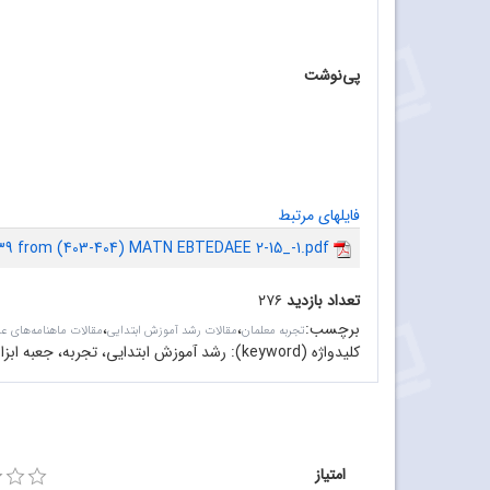
پی‌نوشت
فایلهای مرتبط
39 from (403-404) MATN EBTEDAEE 2-15_-1.pdf
تعداد بازدید
۲۷۶
برچسب
:
،
،
تجربه معلمان
مقالات رشد آموزش ابتدایی
مقالات ماهنامه‌های ع
کلیدواژه (keyword):
رشد آموزش ابتدایی، تجربه، جعبه ابزا
امتیاز