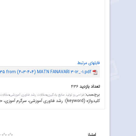
فایلهای مرتبط
35 from (403-404) MATN FANAVARI 3-12_-1.pdf
تعداد بازدید
۴۳۶
برچسب
:
،
،
طراحی و تولید منابع یادگیری
مقالات رشد فناوری آموزشی
مقالات
کلیدواژه (keyword):
رشد فناوری آموزشی، سرگرم آموزی، حل
امتیاز