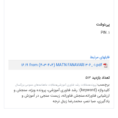
پی‌نوشت
1. PIN
فایلهای مرتبط
16.19 from (403-404) MATN FANAVARI 3-6_-1.pdf
تعداد بازدید
۵۱۳
برچسب
:
،
،
پرونده
مقالات رشد فناوری آموزشی
مقالات ماهنامه‌های عمومی بزرگسال
کلیدواژه (keyword):
رشد فناوری آموزشی، پرونده ویژه، سنجش و
ارزشیابی فناورانه،سنجش فناورانه، زیست سنجی در آموزش و
یادگیری، صبا نصر، محمدرضا زینل نرجه