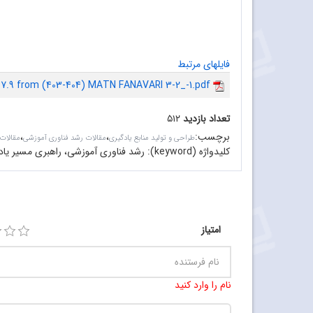
فایلهای مرتبط
7.9 from (403-404) MATN FANAVARI 3-2_-1.pdf
تعداد بازدید
۵۱۲
برچسب
:
،
،
طراحی و تولید منابع یادگیری
مقالات رشد فناوری آموزشی
مقالات
کلیدواژه (keyword):
رشد فناوری آموزشی، راهبری مسیر یاد
امتیاز
نام را وارد کنید