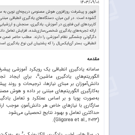
۱۴۰۳/۰۹/۰۱
ظهور و پیشرفت روزافزون هوش مصنوعی دریچه‌ای نوین به سوی
گشوده است. در این میان، دستگاه‌های یادگیری انطباقی مبتن
کاربردهای این فناوری در آموزش، یادگیری، سنجش و ارزشیابی، جای
ارائه تجربه‌های یادگیری شخصی‌سازی‌شده، افزایش تعامل د
دگرگونی چشمگیر نظام آموزشی را دارند. مطلب حاضر ضمن مرو
انطباقی، بستر آی‌ایکس‌اِل را که پشتیبان این نوع یادگیری است
مقدمه
سامانه یادگیری انطباقی یک رویکرد آموزشی پیشرفته
۵
الگوریتم‌های یادگیری ماشین
، برای ایجاد تجر
دانش‌آموزان بر مبنای نیازها، ترجیحات و روند پیش
به‌کارگیری الگوریتم‌های مبتنی بر داده و هوش مصن
به‌صورت پویا و بر اساس عملکرد و تعامل یادگیرن
سازگاری با نیازهای خاص هر دانش‌آموز، موجب ارت
حداکثری تعامل و بهبود نتایج تحصیلی می‌شود
(Gligorea et al., 2023).
۶
در سال‌های اخیر، یادگیری الکترونیکی
به رویکردی