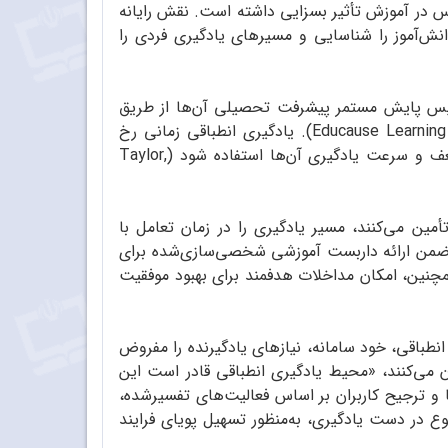
س در آموزش تأثیر بسزایی داشته است. نقش رایانه
 دانش‌آموز را شناسایی و مسیرهای یادگیری فردی را
و سپس پایش مستمر پیشرفت تحصیلی آن‌ها از طریق
به‌کارگیری الگوریتم‌های یادگیری، امکان یادگیری شخصی‌سازی‌شده در ابعاد گسترده را فراهم می‌آورد (Educause Learning Initiative, 2017). یادگیری انطباقی زمانی رخ
می‌دهد که از ابزارها و دستگاه‌های دیجیتال برای ایجاد مسیرهای یادگیری فردی دانش‌آموزان، براساس نقاط قوت، ضعف و سرعت یادگیری آن‌ها استفاده شود (Taylor,
أمین می‌کنند، مسیر یادگیری را در زمان تعامل با
رند ضمن ارائه داربست آموزشی شخصی‌سازی‌شده برای
همچنین، امکان مداخلات هدفمند برای بهبود موفقیت
ه می‌گوید: «در سامانه انطباقی، خود سامانه، نیازهای یادگیرنده را مفروض
Paramythis&Loidl‑Reisinge). با بیانی رسمی‌تر خاطرنشان می‌کنند، «محیط یادگیری انطباقی قادر است این
ا و ترجیح کاربران بر اساس فعالیت‌های تفسیرشده،
ع در دست یادگیری، به‌منظور تسهیل پویای فرایند