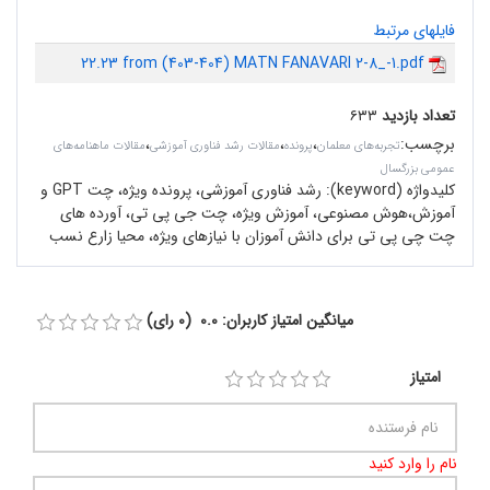
فایلهای مرتبط
22.23 from (403-404) MATN FANAVARI 2-8_-1.pdf
تعداد بازدید
۶۳۳
برچسب
:
،
،
،
تجربه‌های معلمان
پرونده
مقالات رشد فناوری آموزشی
مقالات ماهنامه‌های
عمومی بزرگسال
کلیدواژه (keyword):
رشد فناوری آموزشی، پرونده ویژه،‌ چت GPT و
آموزش،هوش مصنوعی، آموزش ویژه، چت جی پی تی، آورده های
چت چی پی تی برای دانش آموزان با نیازهای ویژه، محیا زارع نسب
میانگین امتیاز کاربران: 0.0 (0 رای)
امتیاز
نام را وارد کنید