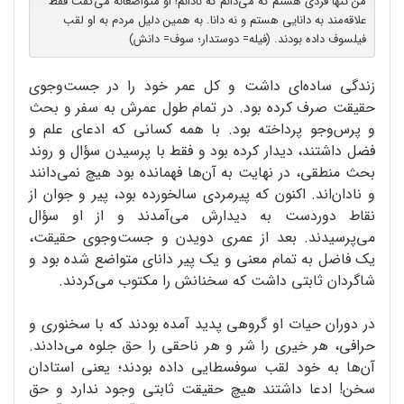
من تنها فردی هستم که می‌دانم که نادانم! او متواضعانه می‌گفت فقط
علاقه‌‌مند به دانایی هستم و نه دانا. به همین دلیل مردم به او لقب
فیلسوف داده بودند. (فیله= دوستدار؛ سوف= دانش)
زندگی ساده‌ای داشت و کل عمر خود را در جست‌وجوی
حقیقت صرف کرده بود. در تمام طول عمرش به سفر و بحث
و پرس‌وجو پرداخته بود. با همه کسانی که ادعای علم و
فضل داشتند، دیدار کرده بود و فقط با پرسیدن سؤال و روند
بحث منطقی، در نهایت به آن‌ها فهمانده بود هیچ نمی‌دانند
و نادان‌اند. اکنون که پیرمردی سالخورده بود، پیر و جوان از
نقاط دوردست به دیدارش می‌آمدند و از او سؤال
می‌پرسیدند. بعد از عمری دویدن و جست‌وجوی حقیقت،
یک فاضل به تمام معنی و یک پیر دانای متواضع شده بود و
شاگردان ثابتی داشت که سخنانش را مکتوب می‌کردند.
در دوران حیات او گروهی پدید آمده بودند که با سخنوری و
حرافی، هر خیری را شر و هر ناحقی را حق جلوه می‌دادند.
آن‌ها به خود لقب سوفسطایی داده بودند؛ یعنی استادان
سخن! ادعا داشتند هیچ حقیقت ثابتی وجود ندارد و حق