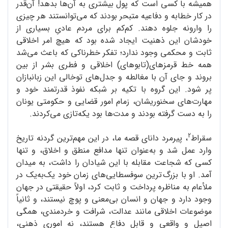
همیشه با کسی است که پول بیشتری به آن‌ها بدهد! آن‌قدر
در کار خطابه و دفاعیه متبحر بودند که می‌توانستند هر چیزی
را وارونه جلوه دهند. کم‌کم برای مردم عادیِ بسیاری از
خودشان این ذهنیت ایجاد شده بود که هیچ امر اخلاقی
ثابت و محکمی وجود ندارد؛ تفکر خطرناکی که باعث می‌شد
همه خط قرمزهای(تابوهای) اخلاقی و فطری بشر از بین
بروند و جای آن با مغالطه و جدل‌های توخالی این زبانبازان
پر شود. این گروه با تکیه بر شبکه نفوذ قدرتمند خود و
مهارت‌های سخنوریشان، زمام امور قضایی و حکومتی یونان
را به دست گرفته بودند و مدت‌ها بود یکه‌تازی می‌کردند.
2
سقراط
، پیرمرد دانای قصه ما، در این مهم‌ترین گردنه تاریخ
وارد عمل شد و به‌عنوان تنها مدافع منطق و اخلاق، و تنها
کسی که شجاعت مقابله با این شیادان را داشت، به میدان
آمد. او با بزرگ ترین سوفسطایی‌های زمان خود یک‌به‌یک در
ملأعام به مناظره پرداخت و ثابت کرد، اولاً حقیقتی در جهان
وجود دارد و جهان و انسان بی‌معنی و پوچ نیستند، و ثانیاً
موضوعات اخلاقی مانند عدالت، شرافت و خردمندی، همگی
اصیل و واقعی و قابل دفاع هستند، نه اموری ذهنی،