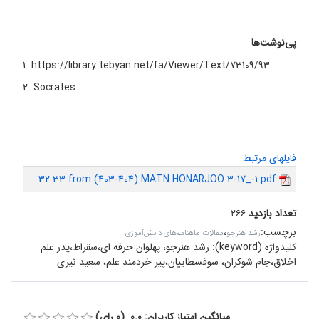
پی‌نوشت‌ها
1. https://library.tebyan.net/fa/Viewer/Text/73109/93
2. Socrates
فایلهای مرتبط
32.33 from (403-404) MATN HONARJOO 3-17_-1.pdf
تعداد بازدید
۲۶۶
برچسب
:
،
رشد هنرجو
مقالات ماهنامه‌های دانش‌آموزی
کلیدواژه (keyword):
رشد هنرجو، پهلوان حرفه ای،سقراط،پدر علم
اخلاق،جام شوکران، سوفسطاییان،پیر خردمند علم، سعید نیری
میانگین امتیاز کاربران: 0.0 (0 رای)