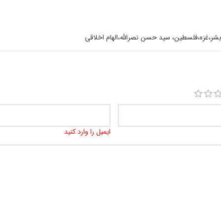
بشر،غزه،فلسطین، سید حسن نصرالله،الهام اخلاقی
ایمیل را وارد کنید