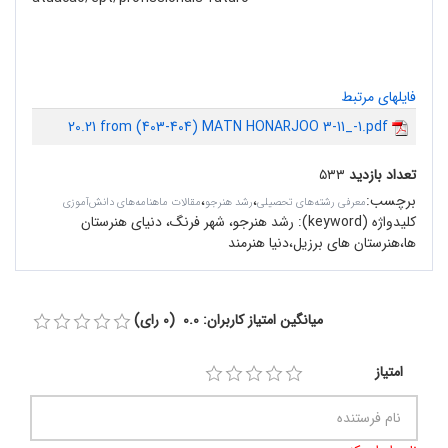
فایلهای مرتبط
20.21 from (403-404) MATN HONARJOO 3-11_-1.pdf
تعداد بازدید
۵۳۳
برچسب
:
،
،
معرفی رشته‌های تحصیلی
رشد هنرجو
مقالات ماهنامه‌های دانش‌آموزی
کلیدواژه (keyword):
رشد هنرجو، شهر فرنگ، دنیای هنرستان
ها،هنرستان های برزیل،دنیا هنرمند
میانگین امتیاز کاربران: 0.0 (0 رای)
امتیاز