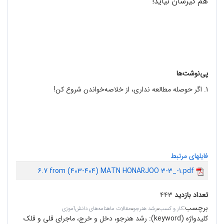
هم گیرشان نیاید!
پی‌نوشت‌ها
1. اگر حوصله مطالعه نداری، از خلاصه‌خواندن شروع کن!
فایلهای مرتبط
6.7 from (403-404) MATN HONARJOO 3-3_-1.pdf
تعداد بازدید
۴۴۳
برچسب
:
،
،
کار و کسب
رشد هنرجو
مقالات ماهنامه‌های دانش‌آموزی
کلیدواژه (keyword):
رشد هنرجو، دخل و خرج، ماجرای قلی و قلک