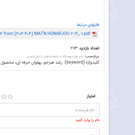
فایلهای مرتبط
3 from (403-404) MATN HONARJOO 2-19_-1.pdf
تعداد بازدید
۲۷۳
برچسب
:
،
رشد هنرجو
مقالات ماهنامه‌های دانش‌آموزی
کلیدواژه (keyword):
رشد هنرجو، پهلوان حرفه ای، محصول ش
امتیاز
نام را وارد کنید