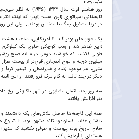
۱۴۰۳/۰۸/۰۱
روز هشتم اوت سال 1324 
تابستانی امپراتوری ژاپن است؛ ژاپنی که اینک اکثر 
در دریا مشغول جنگ با متفقین بودند... ولی این روز 
یک هواپیمای بویینگ 29 آمریکایی
ژاپن ظاهر شد و بمب کوچکی حاوی یک کیلوگرم اورانی
طولی نکشید که خورشید دومی در میانه صبح روشن ش
میلیون درجه و موج انفجاری قوی‌تر از بیست هزار
متری، هر موجود زنده و غیرزنده‌ای را تبخیر کرد! و
دیگر در چند ثانیه به کام مرگ فرو رفتند. و این البته
سه روز بعد، اتفاق مشابهی در شهر ناکازاکی رخ داد
نفر افزایش یافتند.
همه این فاجعه‌ها حاصل تلاش‌های یک دانشمند و تیم
داشتن عقاید انسان‌دوستانه مشهور بود، با شروع ج
سلاح تاریخ بود، پیوست و طولی نکشید که مدیر ارشد
هسته‌ای را آزمایش کنند.