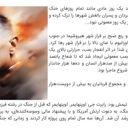
(1945) به نظر می‌رسید یک روز عادی مانند تمام روزهای خنک
مردان و پسران بالغش شهرها را ترک کرده و
یک روز معمولی نبود...
، ساعت هشت و ربع صبح بر فراز شهر هیروشیما در جنوب
وم با غنای بالا را بر فراز شهر رها کرد.
د! در اثر انفجار بمب، حرارتی بالای یک
 بمب معمولی ایجاد شد که تا شعاع پانصد
 بیش از صدهزار انسان و ده‌ها هزار جاندار
 شروع ماجرا بود.
 و مجموع قربانیان به بیش از دویست‌هزار
ش بود: رابرت جی اوپنهایمر. اوپنهایمر که قبل از جنگ در رشته فیز
نگ، به دعوت ارتش آمریکا و با پیشنهاد مالی وسوسه‌کننده‌ای، به 
 آن شد. آن‌ها سه سال تمام روی پروژه کار کردند و زمانی که جنگ د