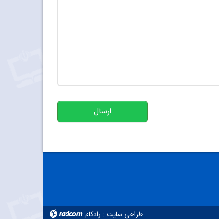
تعداد کاراکتر باقیمانده
:
500
ارسال
طراحی سایت
:
رادکام
radcom