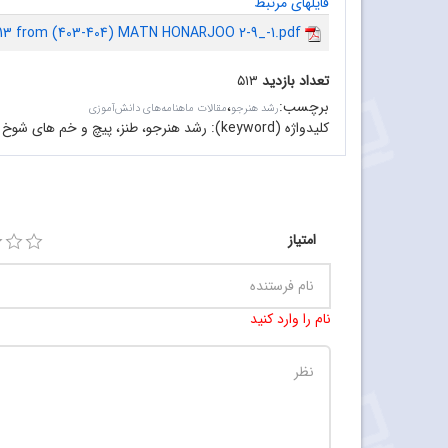
فایلهای مرتبط
13 from (403-404) MATN HONARJOO 2-9_-1.pdf
تعداد بازدید
۵۱۳
برچسب
:
،
رشد هنرجو
مقالات ماهنامه‌های دانش‌آموزی
کلیدواژه (keyword):
رشد هنرجو، طنز، پیچ و خم های شوخ 
امتیاز
نام را وارد کنید