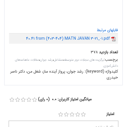
فایلهای مرتبط
40.41 from (403-404) MATN JAVAN 3-21_-1.pdf
تعداد بازدید
۳۷۸
برچسب
:
،
،
،
برگزیده های مجلات دوم متوسطه
مشاغل
رشد جوان
مقالات ماهنامه‌های
دانش‌آموزی
کلیدواژه (keyword):
رشد جوان، پرواز آینده ساز، شغل من، دکتر ناصر
حیدری
میانگین امتیاز کاربران: 0.0 (0 رای)
امتیاز