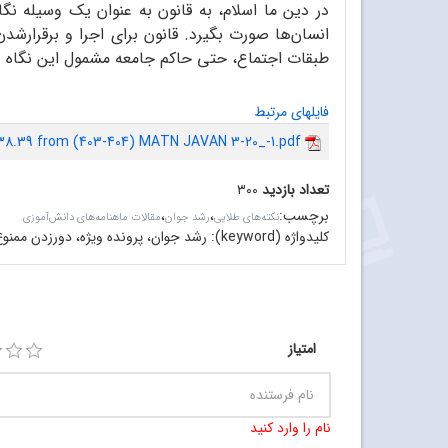
در دین ما اسلام، به قانون به عنوان یک وسیله نگ
انسان‌ها صورت بگیرد. قانون برای اجرا و برقرار‌ش
طبقات اجتماع، حتی حاکم جامعه مشمول این نگاه هست
فایلهای مرتبط
38.39 from (403-404) MATN JAVAN 3-20_-1.pdf
تعداد بازدید
۳۰۰
برچسب
:
،
،
نکته‌های طلایی
رشد جوان
مقالات ماهنامه‌های دانش‌آموزی
کلیدواژه (keyword):
رشد جوان، پرونده ویژه، دورزدن ممنو
امتیاز
نام را وارد کنید