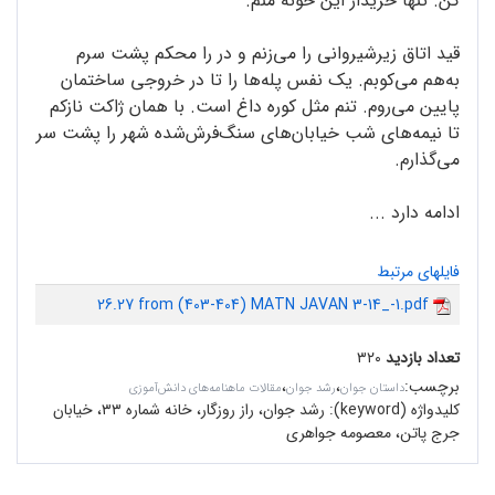
کن. تنها خریدار این خونه منم.
قید اتاق زیرشیروانی را می‌زنم و در را محکم پشت سرم
به‌هم می‌کوبم. یک نفس پله‌ها را تا در خروجی ساختمان
پایین می‌روم. تنم مثل کوره داغ است. با همان ژاکت نازکم
تا نیمه‌های شب خیابان‌های سنگ‌فرش‌شده شهر را پشت سر
می‌گذارم.
ادامه دارد ...
فایلهای مرتبط
26.27 from (403-404) MATN JAVAN 3-14_-1.pdf
تعداد بازدید
۳۲۰
برچسب
:
،
،
داستان جوان
رشد جوان
مقالات ماهنامه‌های دانش‌آموزی
کلیدواژه (keyword):
رشد جوان، راز روزگار، خانه شماره ۳۳، خیابان
جرج پاتن، معصومه جواهری