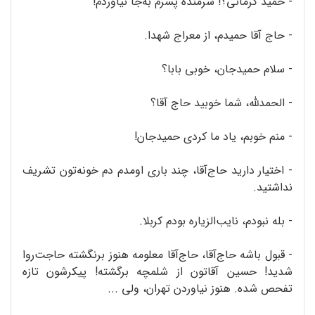
- حمید کرمانی؟! شرمنده پسرم به‌جا نیاوردم!
- حاج آقا حمیدم، از معراج شهدا.
- سلام حمیدجان، خوبی بابا؟
- الحمدلله، شما خوبید حاج آقا؟
- منم خوبم، یاد ما کردی حمیدجان!
- اختیار دارید حاج‌آقا، چند باری اومدم دم خونه‌تون تشریف
نداشتید.
- بله نبودم، نایب‌الزیاره بودم کربلا.
- قبول باشه حاج‌آقا، حاج‌آقا معلومه هنوز برنگشته حاجت‌روا
شدید! حسین آقاتون از شلمچه برگشته! پیکرشون تازه
تفحص شده. هنوز نیاوردن تهران، ولی ...