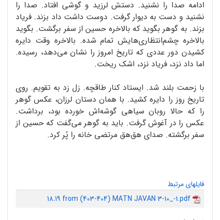
ادامه صدا را نشنید. دستش لرزید و گوشی افتاد. صدا را
نشنید و دست به دیوار گرفت. دوست داشت داد بزند. فریاد
بزند. به گوهر بگوید که بالاخره حسین از سفر برگشت. بگوید
بالاخره چشم‌انتظاری‌هایش تمام شده. بالاخره وقت دایره
کشیدن دور عددی که تاریخ امروز را نشان می‌دهد، رسیده.
اما داد نزد، فریاد نزد، اشک ریخت.
با زحمت بلند شد. ایستاد کنار طاقچه. زل زد به تقویم. روی
تاریخ روز را دایره کشید. با همان دستان لرزان، عکس گوهر
را که حالا روبان سیاهی گوشه‌اش خورده بود، برداشت.
عکس را در آغوش گرفت. باید به گوهر می‌گفت که حسین از
سفر برگشته. صدای هق‌هق مرتضی خانه را پُر کرد.
فایلهای مرتبط
18.19 from (403-404) MATN JAVAN 3-10_-1.pdf