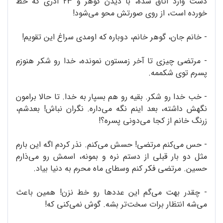
دست وارد اتاق شده، با دیدن گوهر و ۲۳ آذری که خط
خورده است، از روی صورتش محو می‌شود!
- خانم جان، گوهر خانم، دوباره که اومدی سراغ این تقویم!
- مرتضی چیزی تا آخر زمستون نمونده، خدا رو شکر هنوزم
پسرم توی شکممه.
- خب خدا رو شکر. بقیه رو هم بسپار به خدا. تا حالا برامون
نگهش داشته، بعد اینم نگه می‌داره. نگران نباش! بعدشم،
زرنگ خانم از کجا می‌دونی پسره؟!
- حس می‌کنم مرتضی! حسش می‌کنم. نذر کردم اگه این بارم
مثل دو بار قبلی از دستم نره و بمونه، اسمش رو می‌ذارم
حسین. مرتضی فکر کنم وسطای ماه محرم به دنیا بیاد.
- چقدر بهت می‌گم این عددها رو خط نزن! همین باعث
می‌شه انتظار برات سخت‌تر بشه. گوش نمی‌کنی که!