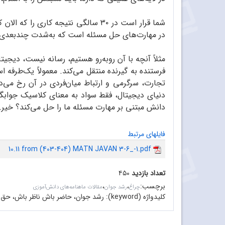
شما قرار است در ۳۰ سالگی نتیجه ک
در مهارت‌های حل مسئله است که به‌شدت چندبعدی هست
مثلاً آنچه با آن روبه‌رو هستیم، رسانه نیست، دیجیتا
فرستنده به گیرنده منتقل می‌کند. معمولاً یک‌طر
تجارت، سرگرمی و ارتباط میان‌فردی در آن رخ می‌
دنیای دیجیتال، فقط سواد به معنای کلاسیک جوابگ
دانش مبتنی بر مهارت مسئله ما را حل می‌کند؟ خیر.
فایلهای مرتبط
10.11 from (403-404) MATN JAVAN 3-6_-1.pdf
تعداد بازدید
۴۵۰
برچسب
:
،
،
چراغ
رشد جوان
مقالات ماهنامه‌های دانش‌آموزی
کلیدواژه (keyword):
رشد جوان، حاضر باش ناظر باش، حق 