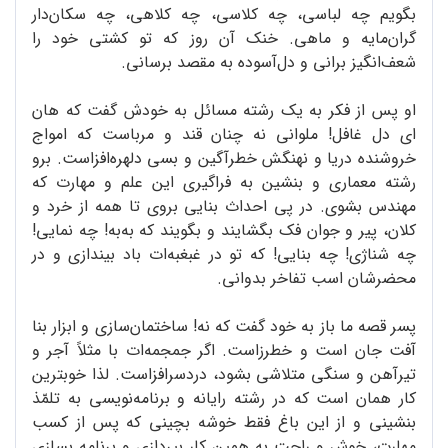
بگویم چه لباسی، چه کلاسی، چه کلاهی، چه سکان‌دار
گران‌مایه و ماهی. خنک آن روز که تو کشتی خود را
شعف‌انگیز برانی و دل‌آسوده به مقصد برسانی.
او پس از فکر به یک رشته مسائل به خودش گفت که هان
ای دل غافل! ملوانی نه چنان قند و مرباست که امواج
خروشنده دریا و نهنگش خطرآگین و بسی دلهره‌افزاست. برو
رشته معماری و بنشین به فراگیری این علم و مهارت که
مهندس بشوی. در پی احداث بنایی بروی تا همه از خرد و
کلان، پیر و جوان فک بگشایند و بگویند که به‌به! چه نمایی!‌
چه شناژی! چه بنایی! که تو در غبغبه‌ات باد بیندازی و در
محضرشان اسب تفاخر بدوانی.
پسر قصه ما باز به خود گفت که نه! ساختمان‌سازی و ابزار بنا
آفت جان است و خطرزاست. اگر جمجمه‌ات با مثلاً آجر و
تیرآهن و سنگی متلاشی بشود، دردسرافزاست. لذا خوبترین
کار همان است که در رشته رایانه و برنامه‌نویسی به تلمّذ
بنشینی و از این باغ فقط خوشه بچینی که پس از کسب
مهارت، خوش و راحت به همین کار بپردازی و برنامه بسازی