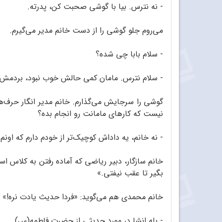
- نه نترس. بیا با گوشی صحبت کن، پدرته.
می‌روم جلو گوشی را از دست خانم مدیر می‌گیرم.
- سلام بابا چی شده؟
- سلام نترس. مامان کمی حالش خوب نبود، بردمش د
گوشی را سرجایش می‌گذارم. خانم مدیر انگار حرف‌ها
نیست که کارهای مامانت رو انجام بده؟
- نه خانم، یه داداش کوچیک‌تر از خودم دارم که اون
خانم سازگار، دبیر ریاضی که آماده رفتن به کلاس ا
بگیر تا عقب نیفتی.»
خانم محمدی هم می‌گوید: «فردا حدیث یادت نره!»
- بله انشا در مورد حدیثی از حضرت فاطمه(س).