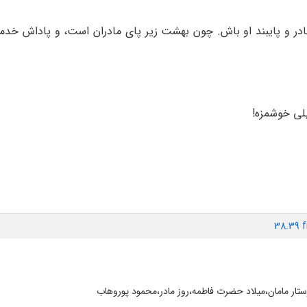
 و پایبند او باش. چون بهشت زیر پای مادران است، و پاداش خدمت
یلی خوشمزه!
38.39 
تار مامان،میلاد حضرت فاطمه،روز مادر،محمود پوروهاب