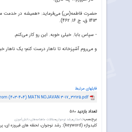
حضرت فاطمه(س) می‌فرماید: «همیشه در خدمت مادر
1413 ق، ج 16: 462).
- سپاس بابا. خیلی خوبه. این رو کار می‌کنم.
و می‌روم آشپزخانه تا ناهار درست کنم؛ یک ناهار خ
فایلهای مرتبط
from (403-404) MATN NOJAVAN 3-17_32125.pdf
تعداد بازدید
۵۸۰
برچسب
:
،
،
داستان
رشد نوجوان
مقالات ماهنامه‌های دانش‌آموزی
کلیدواژه (keyword):
رشد نوجوان، لحظه های فیروزه ای، پرس